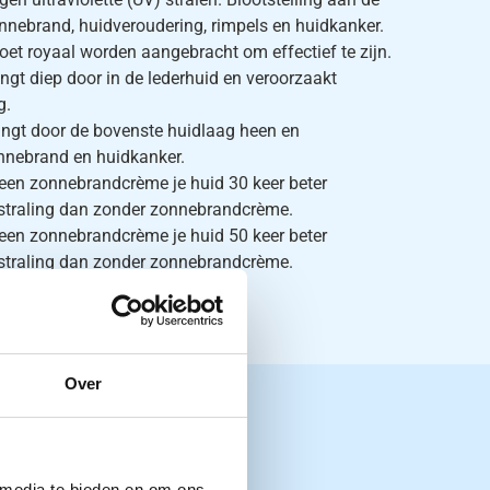
onnebrand, huidveroudering, rimpels en huidkanker.
t royaal worden aangebracht om effectief te zijn.
ingt diep door in de lederhuid en veroorzaakt
g.
ringt door de bovenste huidlaag heen en
nnebrand en huidkanker.
een zonnebrandcrème je huid 30 keer beter
straling dan zonder zonnebrandcrème.
een zonnebrandcrème je huid 50 keer beter
straling dan zonder zonnebrandcrème.
Over
 media te bieden en om ons