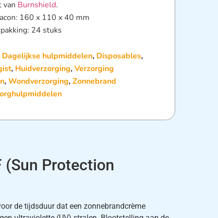
t van
Burnshield
.
lacon: 160 x 110 x 40 mm
pakking: 24 stuks
:
Dagelijkse hulpmiddelen
,
Disposables
,
ist
,
Huidverzorging
,
Verzorging
n
,
Wondverzorging
,
Zonnebrand
orghulpmiddelen
 (Sun Protection
voor de tijdsduur dat een zonnebrandcrème
en ultraviolette (UV) stralen. Blootstelling aan de