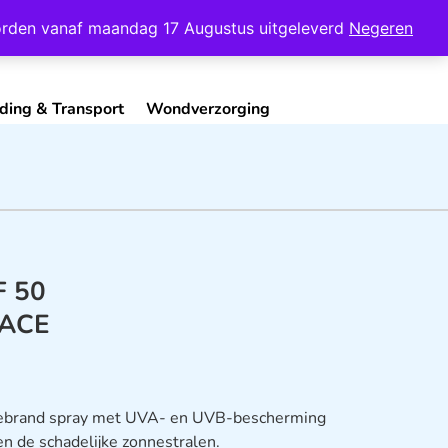
Mijn Account
Contact
 worden vanaf maandag 17 Augustus uitgeleverd
Negeren
ding & Transport
Wondverzorging
F 50
LACE
ebrand spray met UVA- en UVB-bescherming
 de schadelijke zonnestralen.