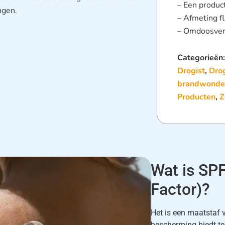
– Een produc
ngen.
– Afmeting f
– Omdoosver
Categorieën
Drogist
,
Drog
brandwonde
Producten
,
Z
Wat is SPF
Factor)?
Het is een maatstaf 
bescherming biedt teg