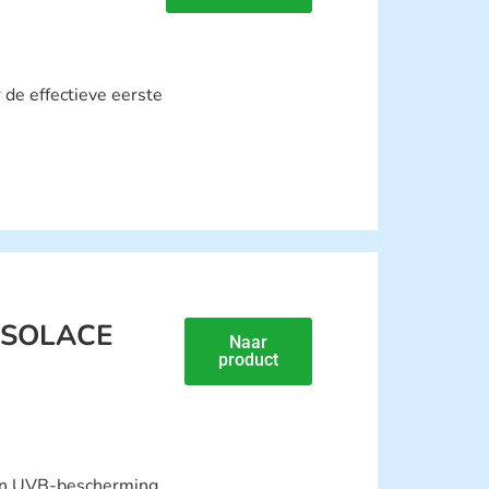
 de effectieve eerste
e SOLACE
Naar
product
en UVB-bescherming