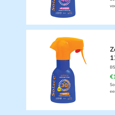
vo
Z
1
B5
€
So
ee