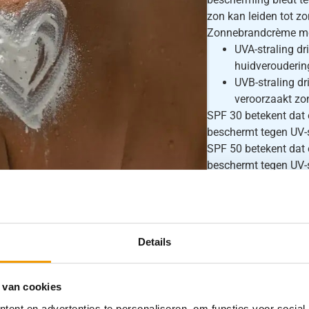
zon kan leiden tot z
Zonnebrandcrème moe
UVA-straling dr
huidverouderin
UVB-straling d
veroorzaakt zo
SPF 30 betekent dat 
beschermt tegen UV-
SPF 50 betekent dat 
beschermt tegen UV-
Details
 van cookies
ent en advertenties te personaliseren, om functies voor social