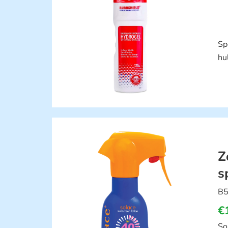
Sp
hu
Z
s
B5
€
So