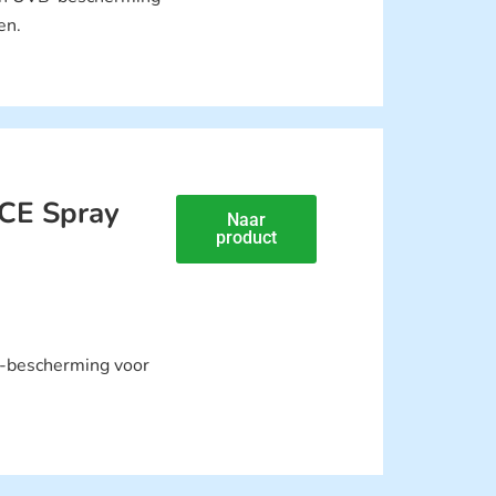
en.
CE Spray
Naar
product
-bescherming voor