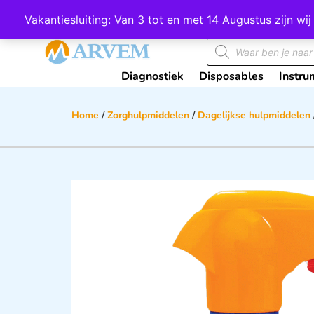
Wij scoren een 4,8 op Google
Vakantiesluiting: Van 3 tot en met 14 Augustus zijn 
Diagnostiek
Disposables
Instru
Home
/
Zorghulpmiddelen
/
Dagelijkse hulpmiddelen