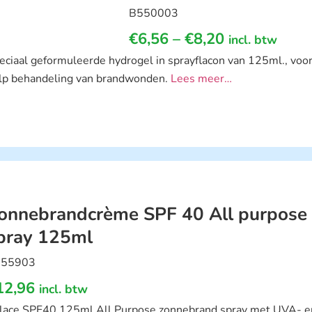
B550003
€
6,56
–
€
8,20
incl. btw
eciaal geformuleerde hydrogel in sprayflacon van 125ml., voor
lp behandeling van brandwonden.
Lees meer…
onnebrandcrème SPF 40 All purpos
pray 125ml
55903
12,96
incl. btw
lace SPF40 125ml All Purpose zonnebrand spray met UVA- 