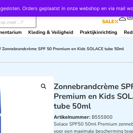
wij gesloten. Orders geplaatst in onze webshop en via mail
0
SALE
mentarium
Kleding & Veiligheid
Praktijkinrichting
Red
/ Zonnebrandcrème SPF 50 Premium en Kids SOLACE tube 50ml
Zonnebrandcrème SP
Premium en Kids SO
tube 50ml
Artikelnummer:
B555900
Solace SPF50 50ml Premium zonneb
voor een maximale bescherming tegen