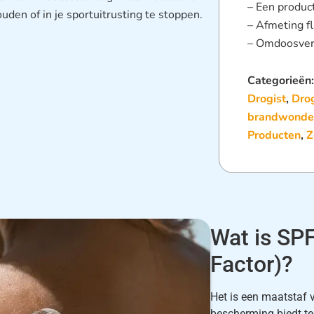
– Een produc
uden of in je sportuitrusting te stoppen.
– Afmeting f
– Omdoosver
Categorieën
Drogist
,
Drog
brandwonde
Producten
,
Z
Wat is SPF
Factor)?
Het is een maatstaf 
bescherming biedt teg