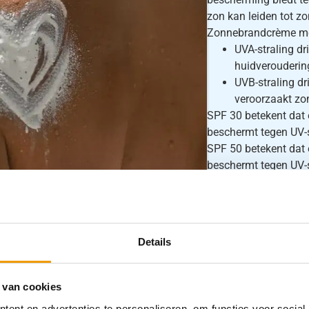
zon kan leiden tot z
Zonnebrandcrème moe
UVA-straling dr
huidverouderin
UVB-straling d
veroorzaakt zo
SPF 30 betekent dat 
beschermt tegen UV-
SPF 50 betekent dat 
beschermt tegen UV-
Details
 van cookies
ent en advertenties te personaliseren, om functies voor social