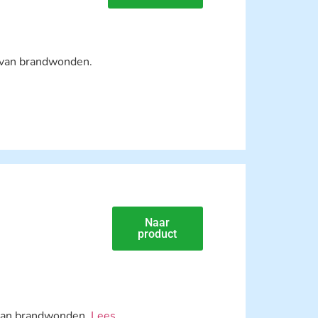
g van brandwonden.
&
Naar
product
 van brandwonden.
Lees