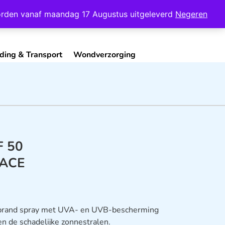
Mijn Account
Contact
 worden vanaf maandag 17 Augustus uitgeleverd
Negeren
ding & Transport
Wondverzorging
F 50
LACE
rand spray met UVA- en UVB-bescherming
 de schadelijke zonnestralen.