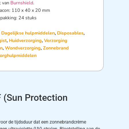
t van
Burnshield
.
lacon: 110 x 40 x 20 mm
pakking: 24 stuks
:
Dagelijkse hulpmiddelen
,
Disposables
,
ist
,
Huidverzorging
,
Verzorging
n
,
Wondverzorging
,
Zonnebrand
orghulpmiddelen
 (Sun Protection
voor de tijdsduur dat een zonnebrandcrème
en ultraviolette (UV) stralen. Blootstelling aan de