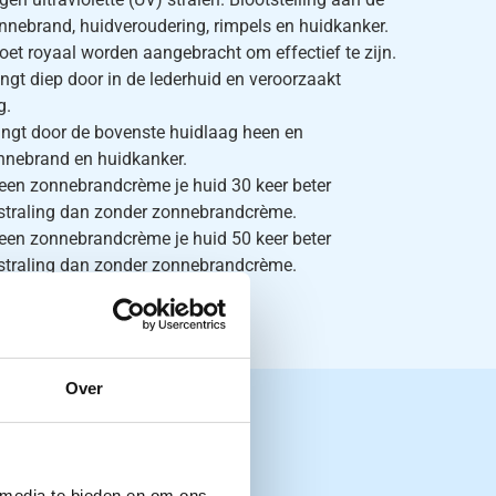
onnebrand, huidveroudering, rimpels en huidkanker.
t royaal worden aangebracht om effectief te zijn.
ingt diep door in de lederhuid en veroorzaakt
g.
ringt door de bovenste huidlaag heen en
nnebrand en huidkanker.
een zonnebrandcrème je huid 30 keer beter
straling dan zonder zonnebrandcrème.
een zonnebrandcrème je huid 50 keer beter
straling dan zonder zonnebrandcrème.
Over
 media te bieden en om ons