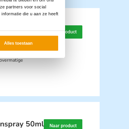
ze partners voor social
nformatie die u aan ze heeft
spray 125 ml
Naar product
Alles toestaan
 overmatige
nspray 50ml
Naar product