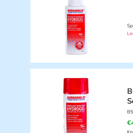
Sp
Le
B
S
B5
€
Kn