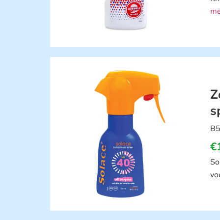
me
Z
s
B5
€
So
vo