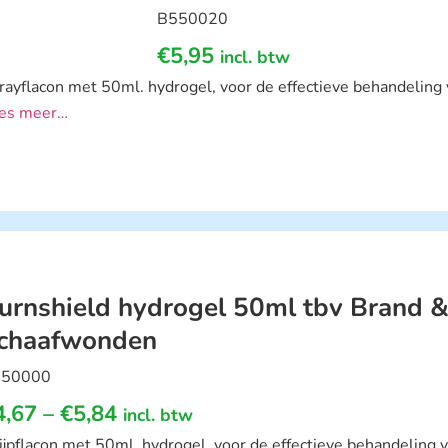
B550020
€
5,95
incl. btw
rayflacon met 50ml. hydrogel, voor de effectieve behandelin
es meer…
urnshield hydrogel 50ml tbv Brand 
chaafwonden
50000
4,67
–
€
5,84
incl. btw
ijpflacon met 50ml. hydrogel, voor de effectieve behandeling