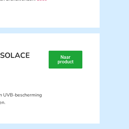
e SOLACE
Naar
product
en UVB-bescherming
en.