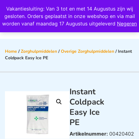
Wij scoren een 4,8 op Google
Vakantiesluiting: Van 3 tot en met 14 Augustus zijn wij
0
gesloten. Orders geplaatst in onze webshop en via mail
worden vanaf maandag 17 Augustus uitgeleverd
Negeren
Home
/
Zorghulpmiddelen
/
Overige Zorghulpmiddelen
/ Instant
Coldpack Easy Ice PE
Instant
Coldpack
Easy Ice
PE
Artikelnummer:
00420402