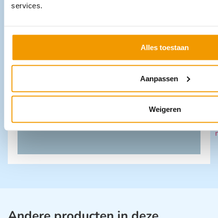
services.
i
Alles toestaan
Aanpassen
I
Weigeren
Andere producten in deze