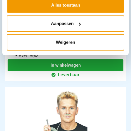
Alles toestaan
Aanpassen
Weigeren
Inhoud verbandkoffer Arvem Economy
€
12,32
incl. btw
11.3 excl. btw
In winkelwagen
Leverbaar