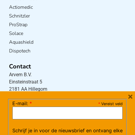
Actiomedic
Schnitzler
ProStrap
Solace
Aquashield
Dispotech
Contact
Arvem B.V.
Einsteinstraat 5
2181 AA Hillegom
×
E-mail:
*
*
Vereist veld
Tel:
0252-533256
(maandag – donderdag 08:30-17:15 uur / vrijdag
08:30-16:00 uur)
Schrijf je in voor de nieuwsbrief en ontvang elke
Mail:
klantenservice@arvem.nl