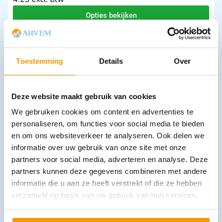
Opties bekijken
Leverbaar
Toestemming
Details
Over
Deze website maakt gebruik van cookies
We gebruiken cookies om content en advertenties te
personaliseren, om functies voor social media te bieden
en om ons websiteverkeer te analyseren. Ook delen we
Absorberend verband NOBASORB NS
informatie over uw gebruik van onze site met onze
€
2,76
–
€
21,14
incl. btw
2.53 excl. btw
partners voor social media, adverteren en analyse. Deze
partners kunnen deze gegevens combineren met andere
Opties bekijken
informatie die u aan ze heeft verstrekt of die ze hebben
Leverbaar
verzameld op basis van uw gebruik van hun services.