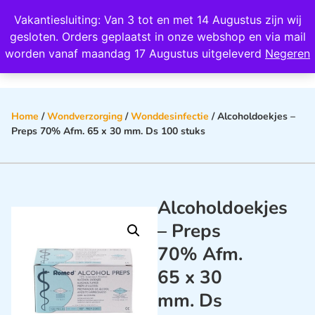
Wij scoren een 4,8 op Google
Vakantiesluiting: Van 3 tot en met 14 Augustus zijn wij
0
gesloten. Orders geplaatst in onze webshop en via mail
worden vanaf maandag 17 Augustus uitgeleverd
Negeren
Home
/
Wondverzorging
/
Wonddesinfectie
/ Alcoholdoekjes –
Preps 70% Afm. 65 x 30 mm. Ds 100 stuks
Alcoholdoekjes
– Preps
70% Afm.
65 x 30
mm. Ds