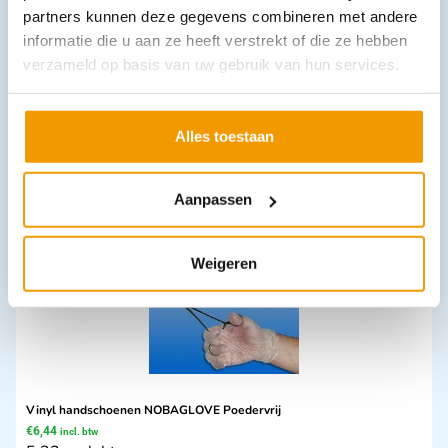
partners kunnen deze gegevens combineren met andere
informatie die u aan ze heeft verstrekt of die ze hebben
verzameld op basis van uw gebruik van hun services.
Aceton 1 liter
€
11,92
incl. btw
9.85 excl. btw
Alles toestaan
In winkelwagen
Leverbaar
Aanpassen
Weigeren
Vinyl handschoenen NOBAGLOVE Poedervrij
€
6,44
incl. btw