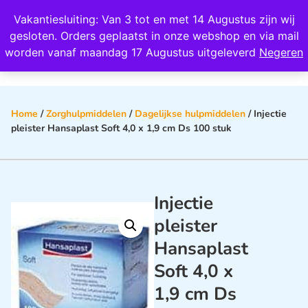
Wij scoren een 4,8 op Google
Vakantiesluiting: Van 3 tot en met 14 Augustus zijn wij
0
gesloten. Orders geplaatst in onze webshop en via mail
worden vanaf maandag 17 Augustus uitgeleverd
Negeren
Home
/
Zorghulpmiddelen
/
Dagelijkse hulpmiddelen
/ Injectie
pleister Hansaplast Soft 4,0 x 1,9 cm Ds 100 stuk
Injectie
pleister
Hansaplast
Soft 4,0 x
1,9 cm Ds