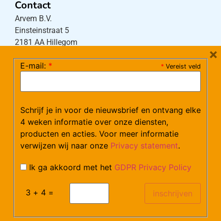
Contact
Arvem B.V.
Einsteinstraat 5
2181 AA Hillegom
×
E-mail:
*
*
Vereist veld
Tel:
0252-533256
(maandag – donderdag 08:30-17:15 uur / vrijdag
08:30-16:00 uur)
Schrijf je in voor de nieuwsbrief en ontvang elke
Mail:
klantenservice@arvem.nl
4 weken informatie over onze diensten,
producten en acties. Voor meer informatie
verwijzen wij naar onze
Privacy statement
.
Werken bij Arvem?
Bekijk hier onze vacatures.
Ik ga akkoord met het
GDPR Privacy Policy
3 + 4 =
©Arvem
Verzendkosten en Levering
Algemene voorwaarden