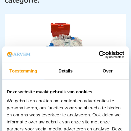
categorie:
Verbandkoffer Multi BHV Industrie
€
105,62
Toestemming
Details
Over
incl. btw
96.9 excl. btw
In winkelwagen
Deze website maakt gebruik van cookies
Leverbaar
We gebruiken cookies om content en advertenties te
personaliseren, om functies voor social media te bieden
en om ons websiteverkeer te analyseren. Ook delen we
informatie over uw gebruik van onze site met onze
partners voor social media, adverteren en analyse. Deze