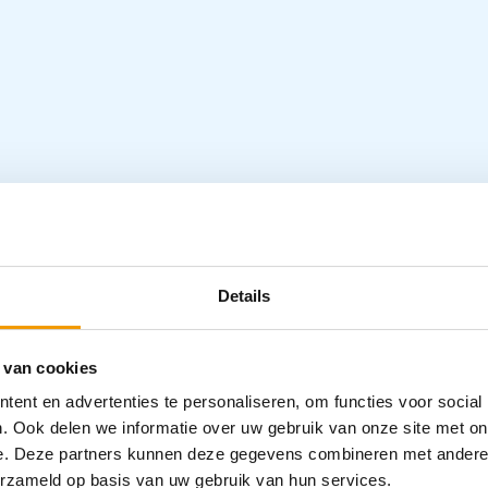
tip.
 stamper en stopper) en met luer-lock
Specifica
rschillende maten: 1, 2, 5 en 10 ml.
Details
Categorieën
Injectiespuit
 van cookies
Zorghulpmid
ent en advertenties te personaliseren, om functies voor social
. Ook delen we informatie over uw gebruik van onze site met on
e. Deze partners kunnen deze gegevens combineren met andere i
erzameld op basis van uw gebruik van hun services.