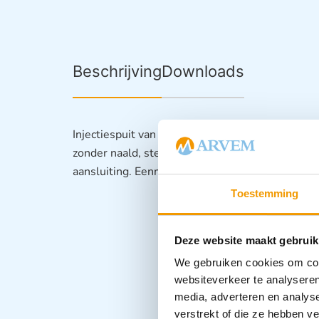
Beschrijving
Downloads
Injectiespuit van het merk Chirana met luer lock 
zonder naald, steriel verpakt, 3-delig (cilinder,
aansluiting. Eenmalig te gebruiken. Keuze uit ve
Toestemming
Deze website maakt gebruik
We gebruiken cookies om cont
websiteverkeer te analyseren
media, adverteren en analys
verstrekt of die ze hebben v