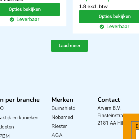
1.8 excl. btw
Opties bekijken
Opties bekijken
Leverbaar
Leverbaar
Laad meer
n per branche
Merken
Contact
BO
Burnshield
Arvem B.V.
Einsteinstraat 5
Nobamed
ktijk en klinieken
2181 AA Hillegom
Riester
E
ddelen
AGA
/ PBM