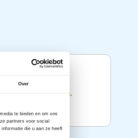
ties
Over
:
Disposables
,
Injectie en infuus
,
en
,
Overige Zorghulpmiddelen
,
delen
 media te bieden en om ons
ze partners voor social
nformatie die u aan ze heeft