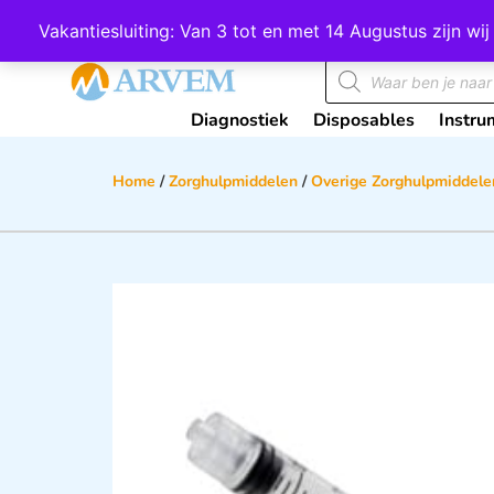
Wij scoren een 4,8 op Google
Vakantiesluiting: Van 3 tot en met 14 Augustus zijn 
Diagnostiek
Disposables
Instru
Home
/
Zorghulpmiddelen
/
Overige Zorghulpmiddele