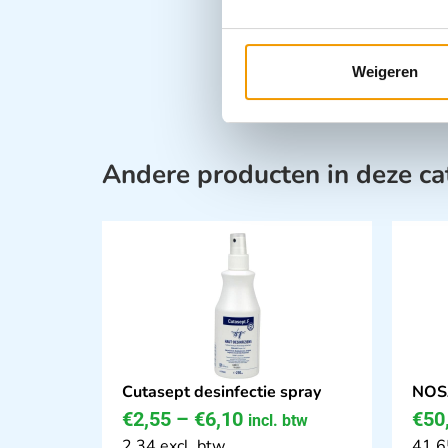
Weigeren
Andere producten in deze ca
Cutasept desinfectie spray
NOSA
€
2,55
–
€
6,10
€
50
incl. btw
2.34 excl. btw
41.6