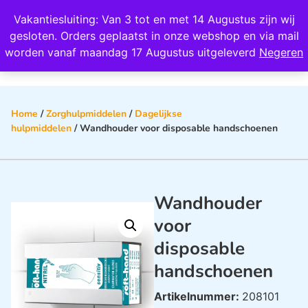
Wij scoren een 4,8 op Google
Vakantiesluiting: Van 3 tot en met 14 Augustus zijn wij
0
gesloten. Orders geplaatst in onze webshop en via mail
worden vanaf maandag 17 Augustus uitgeleverd
Negeren
Home
/
Zorghulpmiddelen
/
Dagelijkse
hulpmiddelen
/ Wandhouder voor disposable handschoenen
Wandhouder
voor
disposable
handschoenen
Artikelnummer:
208101