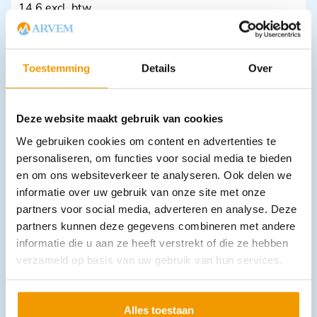
14.6 excl. btw
In winkelwagen
Leverbaar
Toestemming
Details
Over
Deze website maakt gebruik van cookies
We gebruiken cookies om content en advertenties te
personaliseren, om functies voor social media te bieden
en om ons websiteverkeer te analyseren. Ook delen we
informatie over uw gebruik van onze site met onze
Laken, disposable. PP/Nonwoven afmeting 140 x 240 cm
partners voor social media, adverteren en analyse. Deze
€
7,26
incl. btw
partners kunnen deze gegevens combineren met andere
6 excl. btw
informatie die u aan ze heeft verstrekt of die ze hebben
In winkelwagen
verzameld op basis van uw gebruik van hun services.
Leverbaar
Alles toestaan