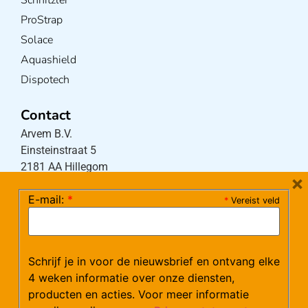
ProStrap
Solace
Aquashield
Dispotech
Contact
Arvem B.V.
Einsteinstraat 5
2181 AA Hillegom
×
E-mail:
*
*
Vereist veld
Tel:
0252-533256
(maandag – donderdag 08:30-17:15 uur / vrijdag
08:30-16:00 uur)
Schrijf je in voor de nieuwsbrief en ontvang elke
Mail:
klantenservice@arvem.nl
4 weken informatie over onze diensten,
producten en acties. Voor meer informatie