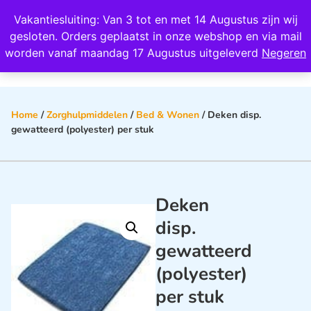
Wij scoren een 4,8 op Google
Vakantiesluiting: Van 3 tot en met 14 Augustus zijn wij
0
gesloten. Orders geplaatst in onze webshop en via mail
worden vanaf maandag 17 Augustus uitgeleverd
Negeren
Home
/
Zorghulpmiddelen
/
Bed & Wonen
/ Deken disp.
gewatteerd (polyester) per stuk
Deken
disp.
gewatteerd
(polyester)
per stuk