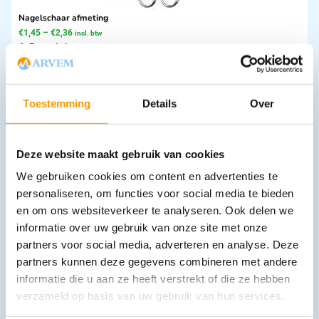
Nagelschaar afmeting
€
1,45
–
€
2,36
incl. btw
1.2 excl. btw
Opties bekijken
Leverbaar
Toestemming
Details
Over
Deze website maakt gebruik van cookies
We gebruiken cookies om content en advertenties te
personaliseren, om functies voor social media te bieden
en om ons websiteverkeer te analyseren. Ook delen we
informatie over uw gebruik van onze site met onze
partners voor social media, adverteren en analyse. Deze
Mouwovertrekken PE in de kleur wit in doos 100 stuks
partners kunnen deze gegevens combineren met andere
€
11,97
incl. btw
9.89 excl. btw
informatie die u aan ze heeft verstrekt of die ze hebben
verzameld op basis van uw gebruik van hun services.
In winkelwagen