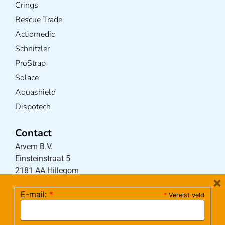
Crings
Rescue Trade
Actiomedic
Schnitzler
ProStrap
Solace
Aquashield
Dispotech
Contact
Arvem B.V.
Einsteinstraat 5
2181 AA Hillegom
×
E-mail:
*
*
Vereist veld
Tel:
0252-533256
(maandag – donderdag 08:30-17:15 uur / vrijdag