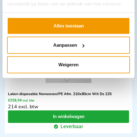
€
3,36
–
€
93,17
incl. btw
verzameld op basis van uw gebruik van hun services.
2.78 excl. btw
Opties bekijken
Alles toestaan
Leverbaar
Aanpassen
Weigeren
Laken disposable Nonwoven/PE Afm. 210x80cm Wit Ds 225
€
258,94
incl. btw
214 excl. btw
In winkelwagen
Leverbaar