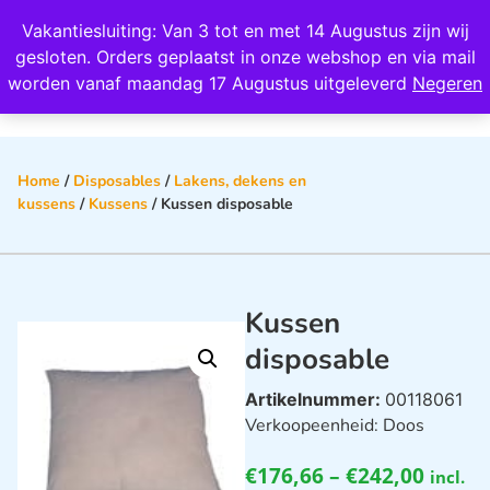
Wij scoren een 4,8 op Google
Vakantiesluiting: Van 3 tot en met 14 Augustus zijn wij
0
gesloten. Orders geplaatst in onze webshop en via mail
worden vanaf maandag 17 Augustus uitgeleverd
Negeren
Home
/
Disposables
/
Lakens, dekens en
kussens
/
Kussens
/ Kussen disposable
Kussen
disposable
Artikelnummer:
00118061
Verkoopeenheid: Doos
€
176,66
–
€
242,00
incl.