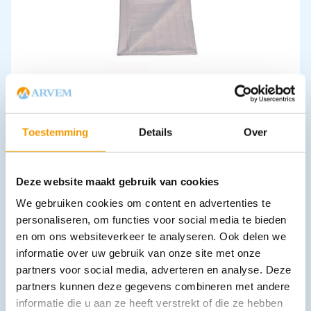
Laken disposable Wit 48 draad versterkt Afm.210x80cm Ds100
€
98,01
incl. btw
81 excl. btw
In winkelwagen
Toestemming
Details
Over
Leverbaar
Deze website maakt gebruik van cookies
We gebruiken cookies om content en advertenties te
personaliseren, om functies voor social media te bieden
en om ons websiteverkeer te analyseren. Ook delen we
informatie over uw gebruik van onze site met onze
partners voor social media, adverteren en analyse. Deze
partners kunnen deze gegevens combineren met andere
Sterillium Classic Pure handdesinfectans
informatie die u aan ze heeft verstrekt of die ze hebben