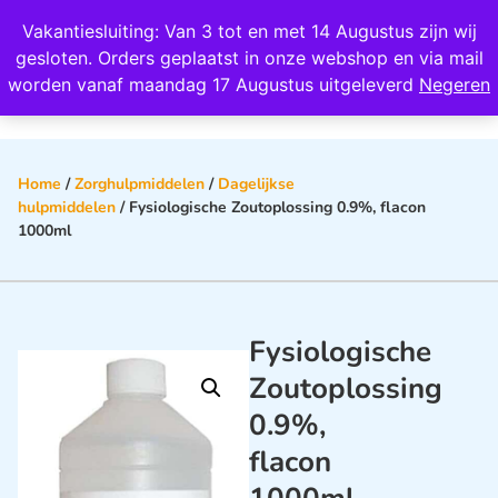
Wij scoren een 4,8 op Google
Vakantiesluiting: Van 3 tot en met 14 Augustus zijn wij
0
gesloten. Orders geplaatst in onze webshop en via mail
worden vanaf maandag 17 Augustus uitgeleverd
Negeren
Home
/
Zorghulpmiddelen
/
Dagelijkse
hulpmiddelen
/ Fysiologische Zoutoplossing 0.9%, flacon
1000ml
Fysiologische
Zoutoplossing
0.9%,
flacon