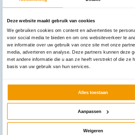
Burnshield Disaster Kit compleet
Deze website maakt gebruik van cookies
€
1.032,21
incl. btw
946.98 excl. btw
We gebruiken cookies om content en advertenties te persona
voor social media te bieden en om ons websiteverkeer te an
In winkelwagen
we informatie over uw gebruik van onze site met onze partne
Leverbaar
media, adverteren en analyse. Deze partners kunnen deze 
met andere informatie die u aan ze heeft verstrekt of die z
basis van uw gebruik van hun services.
Alles toestaan
Aanpassen
Burnshield brandwonden starters kit
€
26,39
incl. btw
24.21 excl. btw
Weigeren