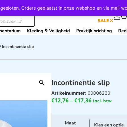
wij gesloten. Orders geplaatst in onze webshop en via mail
0
SALE
mentarium
Kleding & Veiligheid
Praktijkinrichting
Red
/ Incontinentie slip
Incontinentie slip
Artikelnummer:
00006230
€
12,76
–
€
17,36
incl. btw
Maat