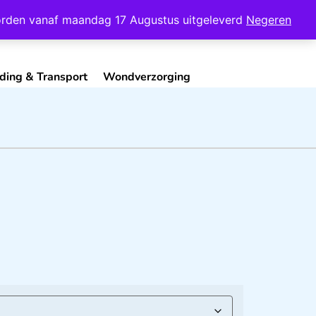
Mijn Account
Contact
 worden vanaf maandag 17 Augustus uitgeleverd
Negeren
ding & Transport
Wondverzorging