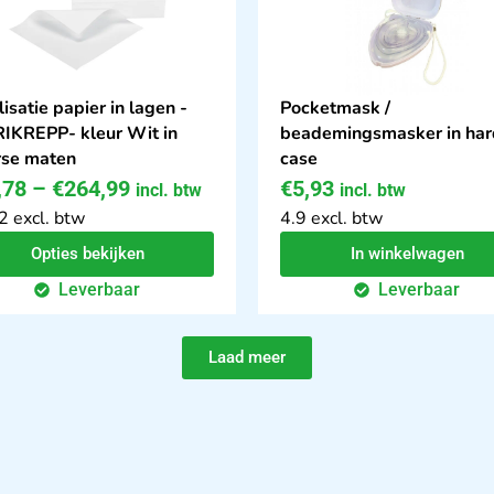
lisatie papier in lagen -
Pocketmask /
IKREPP- kleur Wit in
beademingsmasker in har
rse maten
case
,78
–
€
264,99
€
5,93
incl. btw
incl. btw
2 excl. btw
4.9 excl. btw
Opties bekijken
In winkelwagen
Leverbaar
Leverbaar
Laad meer