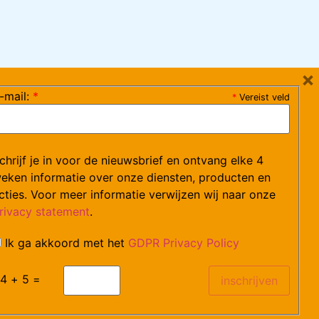
×
-mail:
*
*
Vereist veld
ag 08:30-17:15 uur / vrijdag 08:30-16:00 uur)
chrijf je in voor de nieuwsbrief en ontvang elke 4
ce@arvem.nl
eken informatie over onze diensten, producten en
cties. Voor meer informatie verwijzen wij naar onze
rivacy statement
.
Ik ga akkoord met het
GDPR Privacy Policy
catures.
4 + 5 =