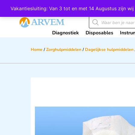
Wij scoren een 4,8 op Google
Vakantiesluiting: Van 3 tot en met 14 Augustus zijn 
Diagnostiek
Disposables
Instru
Home
/
Zorghulpmiddelen
/
Dagelijkse hulpmiddelen