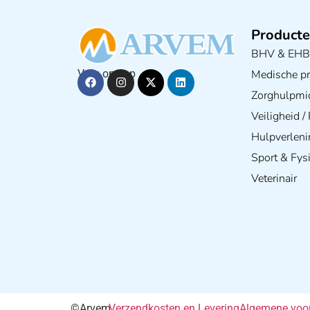
Producte
BHV & EH
Medische pra
Volg ons op
Zorghulpmi
Veiligheid 
Hulpverleni
Sport & Fys
Veterinair
©Arvem
Verzendkosten en Levering
Algemene voo