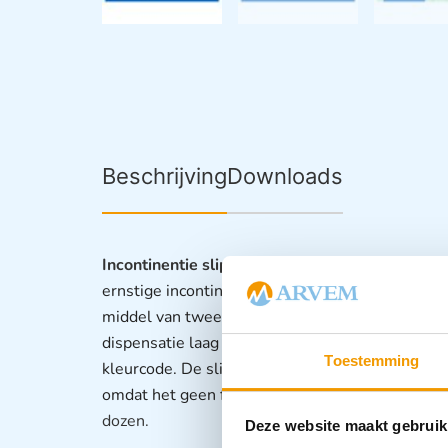
Beschrijving
Downloads
Incontinentie slip
Lichaamsvormige incontinentie
ernstige incontinentie. De slip is bijzonder zac
middel van twee klittenbandbevestigingen aan e
dispensatie laag wordt het vochtgevoel verminder
Toestemming
kleurcode. De slip is geruisloos in gebruik, do
omdat het geen folies bevat.
RIBOSLIP® wordt di
dozen.
Deze website maakt gebruik