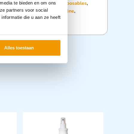
:
Dagelijkse hulpmiddelen
,
Disposables
,
 media te bieden en om ons
ze partners voor social
e
,
Patiënten verpleging en hygiëne
,
nformatie die u aan ze heeft
delen
Alles toestaan