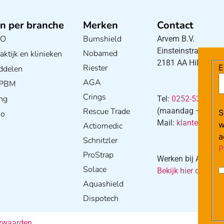
n per branche
Merken
Contact
BO
Burnshield
Arvem B.V.
Einsteinstraat 5
Nobamed
ktijk en klinieken
2181 AA Hillegom
Riester
E
ddelen
AGA
/ PBM
Crings
ng
Tel:
0252-533256
Rescue Trade
(maandag – donderd
S
io
Mail:
klantenservi
w
Actiomedic
a
Schnitzler
P
ProStrap
Werken bij Arvem?
Solace
Bekijk hier onze va
Aquashield
Dispotech
rwaarden