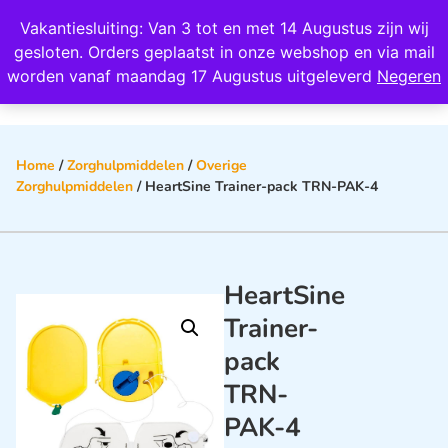
Wij scoren een 4,8 op Google
Vakantiesluiting: Van 3 tot en met 14 Augustus zijn wij
0
gesloten. Orders geplaatst in onze webshop en via mail
worden vanaf maandag 17 Augustus uitgeleverd
Negeren
Home
/
Zorghulpmiddelen
/
Overige
Zorghulpmiddelen
/ HeartSine Trainer-pack TRN-PAK-4
HeartSine
Trainer-
pack
TRN-
PAK-4