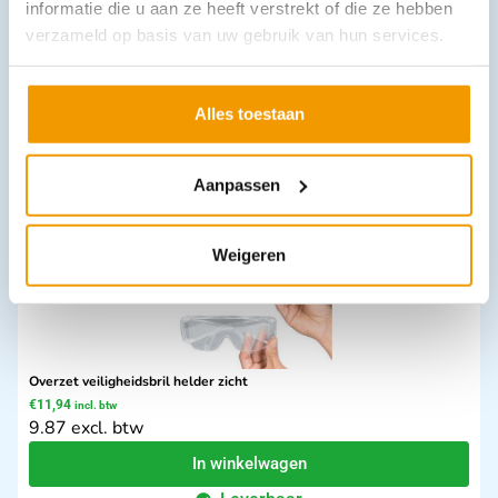
informatie die u aan ze heeft verstrekt of die ze hebben
Beademingsmasker Ambu Ultra Seal
verzameld op basis van uw gebruik van hun services.
€
21,80
incl. btw
20 excl. btw
Opties bekijken
Alles toestaan
Leverbaar
Aanpassen
Weigeren
Overzet veiligheidsbril helder zicht
€
11,94
incl. btw
9.87 excl. btw
In winkelwagen