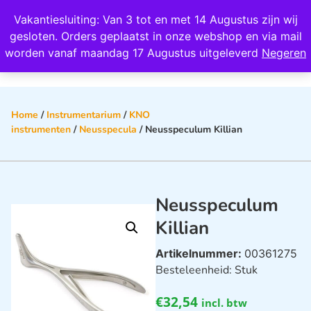
Wij scoren een 4,8 op Google
Vakantiesluiting: Van 3 tot en met 14 Augustus zijn wij
0
gesloten. Orders geplaatst in onze webshop en via mail
worden vanaf maandag 17 Augustus uitgeleverd
Negeren
Home
/
Instrumentarium
/
KNO
instrumenten
/
Neusspecula
/ Neusspeculum Killian
Neusspeculum
Killian
Artikelnummer:
00361275
Besteleenheid: Stuk
€
32,54
incl. btw