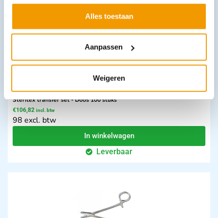
Alles toestaan
Aanpassen
Weigeren
Steritex transfer set - Doos 100 stuks
€
106,82
incl. btw
98 excl. btw
In winkelwagen
Leverbaar