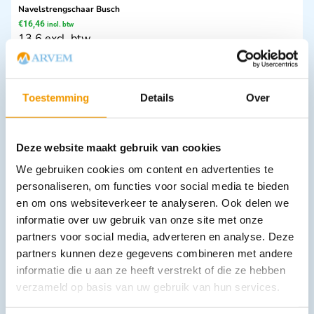
Navelstrengschaar Busch
€
16,46
incl. btw
13.6 excl. btw
In winkelwagen
Leverbaar
Toestemming
Details
Over
Deze website maakt gebruik van cookies
We gebruiken cookies om content en advertenties te
personaliseren, om functies voor social media te bieden
en om ons websiteverkeer te analyseren. Ook delen we
informatie over uw gebruik van onze site met onze
Prepareerschaar Metzenbaum gebogen
partners voor social media, adverteren en analyse. Deze
€
9,30
–
€
23,92
incl. btw
partners kunnen deze gegevens combineren met andere
7.69 excl. btw
informatie die u aan ze heeft verstrekt of die ze hebben
Opties bekijken
verzameld op basis van uw gebruik van hun services.
Leverbaar