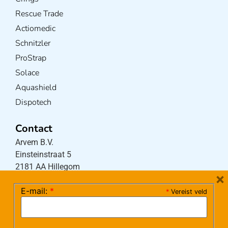
Rescue Trade
Actiomedic
Schnitzler
ProStrap
Solace
Aquashield
Dispotech
Contact
Arvem B.V.
Einsteinstraat 5
2181 AA Hillegom
×
E-mail:
*
*
Vereist veld
Tel:
0252-533256
(maandag – donderdag 08:30-17:15 uur / vrijdag
08:30-16:00 uur)