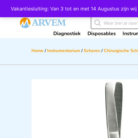
Wij scoren een 4,8 op Google
Vakantiesluiting: Van 3 tot en met 14 Augustus zijn 
Diagnostiek
Disposables
Instru
Home
/
Instrumentarium
/
Scharen
/
Chirurgische Sc