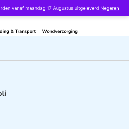
Mijn Account
Contact
 worden vanaf maandag 17 Augustus uitgeleverd
Negeren
ding & Transport
Wondverzorging
li