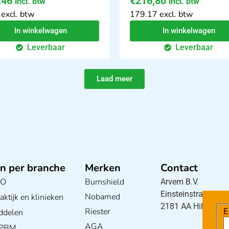
,46
€
216,80
incl. btw
incl. btw
 excl. btw
179.17 excl. btw
In winkelwagen
In winkelwagen
Leverbaar
Leverbaar
Laad meer
n per branche
Merken
Contact
BO
Burnshield
Arvem B.V.
Einsteinstraat 5
Nobamed
ktijk en klinieken
2181 AA Hillegom
Riester
E
ddelen
AGA
/ PBM