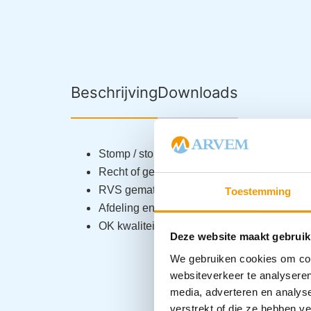
Beschrijving
Downloads
Stomp / stomp
Recht of gebogen
RVS gematteerd
Toestemming
Afdeling en poliklinische kwaliteit
OK kwaliteit op aanvraag
Deze website maakt gebruik
We gebruiken cookies om cont
websiteverkeer te analyseren
media, adverteren en analys
verstrekt of die ze hebben v