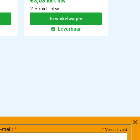
€
3,03
incl. btw
2.5 excl. btw
In winkelwagen
Leverbaar
×
-mail:
*
*
Vereist veld