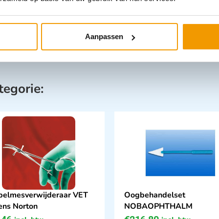
Aanpassen
tegorie:
pelmesverwijderaar VET
Oogbehandelset
ens Norton
NOBAOPHTHALM