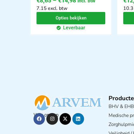
€
8,65
–
€
14,98
€
12
incl. btw
7.15 excl. btw
10.3
Opties bekijken
Leverbaar
Producte
BHV & EH
Medische pra
Volg ons op
Zorghulpmi
Veiligheid 