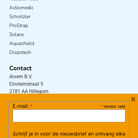
Actiomedic
Schnitzler
ProStrap
Solace
Aquashield
Dispotech
Contact
Arvem B.V.
Einsteinstraat 5
2181 AA Hillegom
×
E-mail:
*
*
Vereist veld
Tel:
0252-533256
(maandag – donderdag 08:30-17:15 uur / vrijdag
08:30-16:00 uur)
Schrijf je in voor de nieuwsbrief en ontvang elke
Mail:
klantenservice@arvem.nl