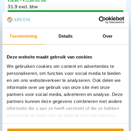
€
38,60
–
€
72,84
incl. btw
31.9 excl. btw
Opties bekijken
Leverbaar
Toestemming
Details
Over
Deze website maakt gebruik van cookies
We gebruiken cookies om content en advertenties te
personaliseren, om functies voor social media te bieden
en om ons websiteverkeer te analyseren. Ook delen we
informatie over uw gebruik van onze site met onze
Naaldvoerders Mathieu 14,2 cm
partners voor social media, adverteren en analyse. Deze
€
8,02
incl. btw
6.63 excl. btw
partners kunnen deze gegevens combineren met andere
informatie die u aan ze heeft verstrekt of die ze hebben
In winkelwagen
verzameld op basis van uw gebruik van hun services.
Leverbaar