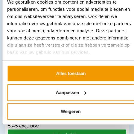
We gebruiken cookies om content en advertenties te
personaliseren, om functies voor social media te bieden en
om ons websiteverkeer te analyseren. Ook delen we
Pincet met loep
informatie over uw gebruik van onze site met onze partners
€
11,23
incl. btw
9.28 excl. btw
voor social media, adverteren en analyse. Deze partners
kunnen deze gegevens combineren met andere informatie
In winkelwagen
die u aan ze heeft verstrekt of die ze hebben verzameld op
Leverbaar
basis van uw gebruik van hun services.
Alles toestaan
Aanpassen
Weigeren
Reflexhamers in diverse uitvoeringen
€
6,59
–
€
20,92
incl. btw
5.45 excl. btw