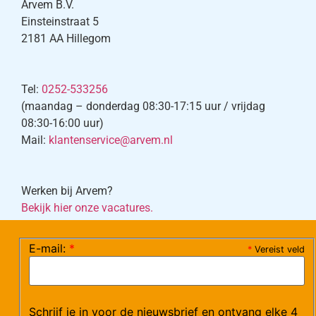
Arvem B.V.
Einsteinstraat 5
2181 AA Hillegom
Tel:
0252-533256
(maandag – donderdag 08:30-17:15 uur / vrijdag
08:30-16:00 uur)
Mail:
klantenservice@arvem.nl
Werken bij Arvem?
Bekijk hier onze vacatures.
E-mail:
*
*
Vereist veld
©Arvem
Verzendkosten en Levering
Algemene voorwaarden
Schrijf je in voor de nieuwsbrief en ontvang elke 4