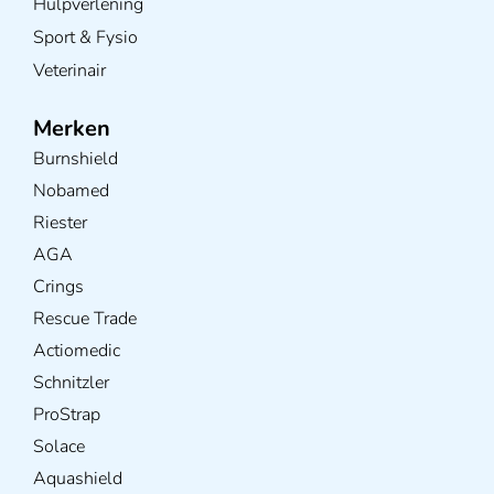
Hulpverlening
Sport & Fysio
Veterinair
Merken
Burnshield
Nobamed
Riester
AGA
Crings
Rescue Trade
Actiomedic
Schnitzler
ProStrap
Solace
Aquashield