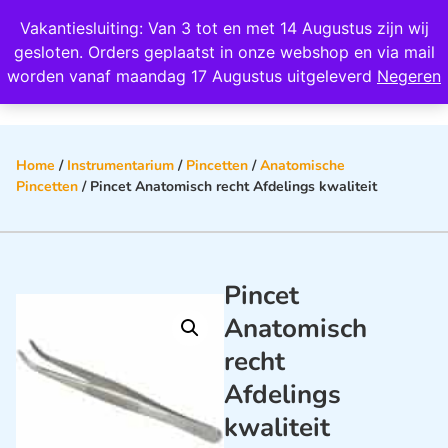
Wij scoren een 4,8 op Google
Vakantiesluiting: Van 3 tot en met 14 Augustus zijn wij
0
gesloten. Orders geplaatst in onze webshop en via mail
worden vanaf maandag 17 Augustus uitgeleverd
Negeren
Home
/
Instrumentarium
/
Pincetten
/
Anatomische
Pincetten
/ Pincet Anatomisch recht Afdelings kwaliteit
Pincet
Anatomisch
recht
Afdelings
kwaliteit