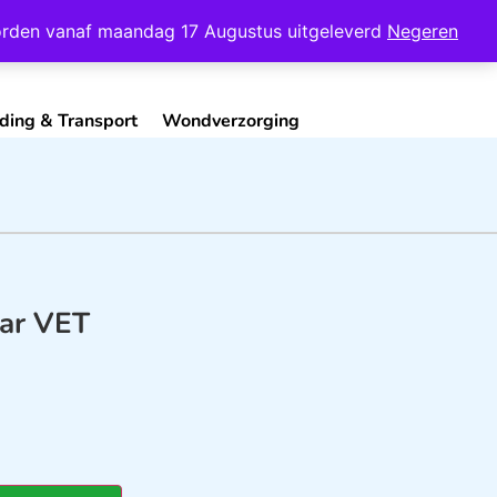
Mijn Account
Contact
 worden vanaf maandag 17 Augustus uitgeleverd
Negeren
ding & Transport
Wondverzorging
aar VET