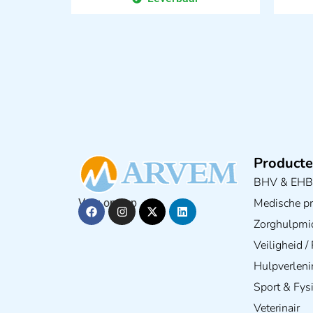
Producte
BHV & EH
Medische pra
Volg ons op
Zorghulpmi
Veiligheid 
Hulpverleni
Sport & Fys
Veterinair