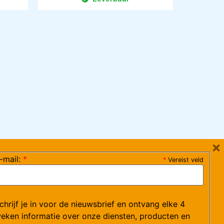
×
-mail:
*
*
Vereist veld
ag 08:30-17:15 uur / vrijdag 08:30-16:00 uur)
chrijf je in voor de nieuwsbrief en ontvang elke 4
ce@arvem.nl
eken informatie over onze diensten, producten en