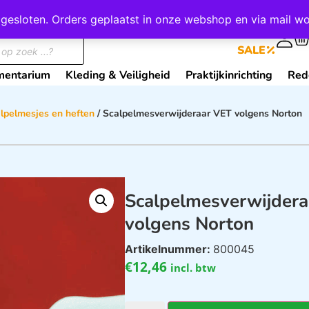
wij gesloten. Orders geplaatst in onze webshop en via mail
0
SALE
mentarium
Kleding & Veiligheid
Praktijkinrichting
Red
lpelmesjes en heften
/ Scalpelmesverwijderaar VET volgens Norton
Scalpelmesverwijder
volgens Norton
Artikelnummer:
800045
€
12,46
incl. btw