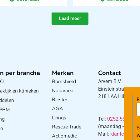
Laad meer
n per branche
Merken
Contact
BO
Burnshield
Arvem B.V.
Einsteinstraat 5
Nobamed
ktijk en klinieken
2181 AA Hillegom
Riester
E
ddelen
AGA
/ PBM
Crings
ng
Tel:
0252-533256
Rescue Trade
(maandag – donderd
S
io
Mail:
klantenservi
w
Actiomedic