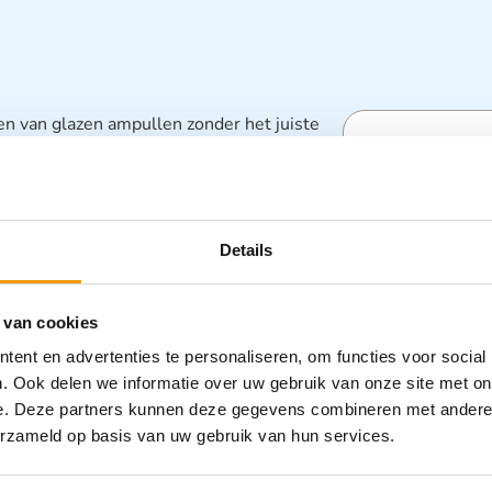
n van glazen ampullen zonder het juiste
anzienlijk, wat kan leiden tot operaties en
Specifica
r maakt gebruik van een automatisch
akkelijk te verwijderen, te bevatten en
Categorieën
Details
Scalpelmesj
 van cookies
ent en advertenties te personaliseren, om functies voor social
. Ook delen we informatie over uw gebruik van onze site met on
e. Deze partners kunnen deze gegevens combineren met andere i
erzameld op basis van uw gebruik van hun services.