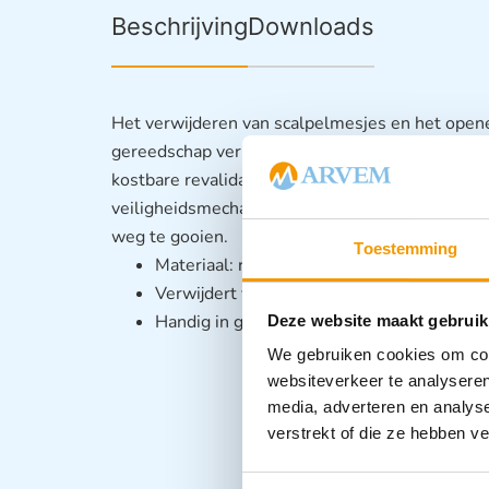
Beschrijving
Downloads
Het verwijderen van scalpelmesjes en het opene
gereedschap verhoogt de kans op scherp letsel a
kostbare revalidatie. De scalpelmesverwijderaa
veiligheidsmechanisme om uw scalpelmesjes gem
weg te gooien.
Toestemming
Materiaal: roestvrij staal
Verwijdert veilig messen van handvatten.
Handig in gebruik
Deze website maakt gebruik
We gebruiken cookies om cont
websiteverkeer te analyseren
media, adverteren en analys
verstrekt of die ze hebben v