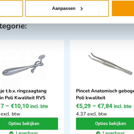
Aanpassen
tegorie:
je t.b.v. ringzaagtang
Pincet Anatomisch gebog
in Poli Kwaliteit RVS
Poli kwaliteit
17
–
€
10,10
€
5,29
–
€
7,84
incl. btw
incl. btw
 excl. btw
4.37 excl. btw
Opties bekijken
Opties bekijken
Leverbaar
Leverbaar