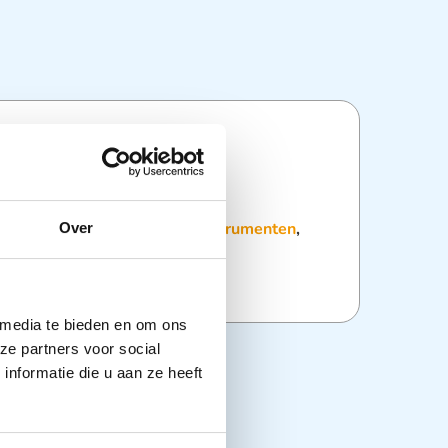
ties
:
Instrumentarium
,
Overige instrumenten
,
Over
es en heften
 media te bieden en om ons
ze partners voor social
nformatie die u aan ze heeft