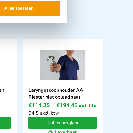
Alles toestaan
en
Laryngoscoophouder AA
Riester niet oplaadbaar
€
114,35
–
€
194,45
incl. btw
94.5 excl. btw
Opties bekijken
Leverbaar