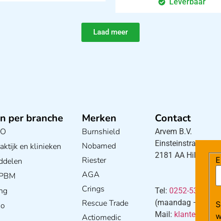
Leverbaar
Laad meer
n per branche
Merken
Contact
BO
Burnshield
Arvem B.V.
Einsteinstraat 5
Nobamed
ktijk en klinieken
2181 AA Hillegom
Riester
E
ddelen
AGA
/ PBM
Crings
ng
Tel:
0252-533256
Rescue Trade
(maandag – donderd
S
io
Mail:
klantenservi
w
Actiomedic