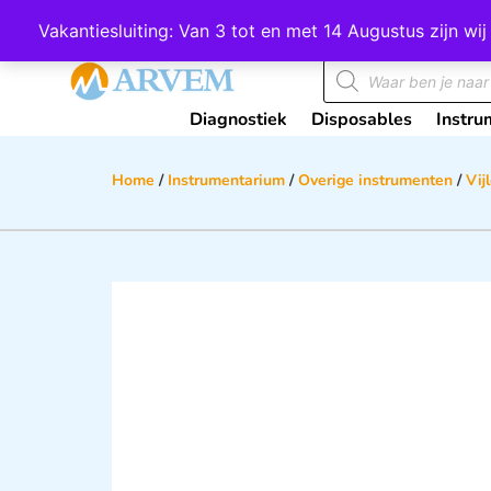
Wij scoren een 4,8 op Google
Vakantiesluiting: Van 3 tot en met 14 Augustus zijn 
Diagnostiek
Disposables
Instru
Home
/
Instrumentarium
/
Overige instrumenten
/
Vij