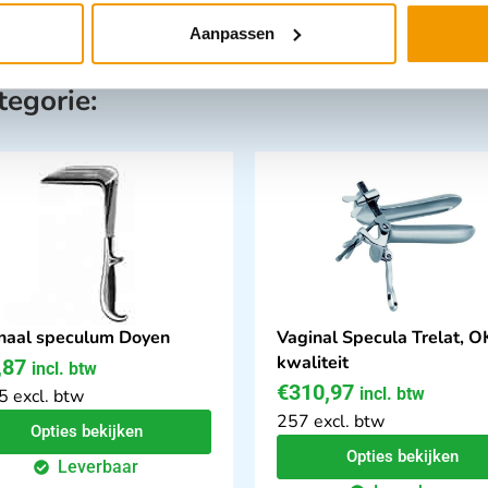
Aanpassen
tegorie:
naal speculum Doyen
Vaginal Specula Trelat, O
kwaliteit
,87
incl. btw
€
310,97
incl. btw
5 excl. btw
257 excl. btw
Opties bekijken
Opties bekijken
Leverbaar