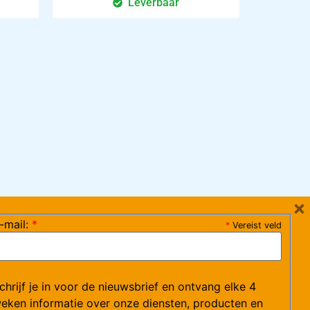
Leverbaar
×
-mail:
*
*
Vereist veld
ag 08:30-17:15 uur / vrijdag 08:30-16:00 uur)
chrijf je in voor de nieuwsbrief en ontvang elke 4
ce@arvem.nl
eken informatie over onze diensten, producten en