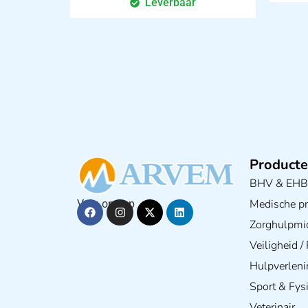
Leverbaar
Producte
BHV & EH
Medische pra
Volg ons op
Zorghulpmi
Veiligheid 
Hulpverleni
Sport & Fys
Veterinair