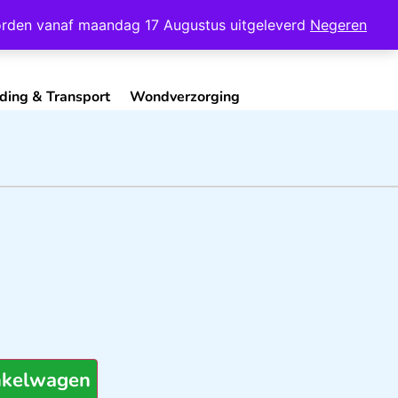
Mijn Account
Contact
 worden vanaf maandag 17 Augustus uitgeleverd
Negeren
ding & Transport
Wondverzorging
nkelwagen