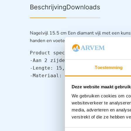
Beschrijving
Downloads
Nagelvijl 15.5 cm Een diamant vijl met een kunst
handen en voeten.
Product specificaties van de nagelv
-Aan 2 zijden te gebruiken

Toestemming
-Lengte: 15,5cm

-Materiaal: diamant
Deze website maakt gebruik
We gebruiken cookies om cont
websiteverkeer te analyseren
media, adverteren en analys
verstrekt of die ze hebben v