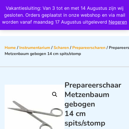
Wij scoren een 4,8 op Google
Vakantiesluiting: Van 3 tot en met 14 Augustus zijn wij
0
gesloten. Orders geplaatst in onze webshop en via mail
worden vanaf maandag 17 Augustus uitgeleverd
Negeren
Home
/
Instrumentarium
/
Scharen
/
Prepareerscharen
/ Prepareer
Metzenbaum gebogen 14 cm spits/stomp
Prepareerschaar
Metzenbaum
gebogen
14 cm
spits/stomp