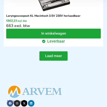
Laryngoscoopset KL Macintosh 3.5V 230V herlaadbaar
€
802,23
incl. btw
663 excl. btw
In winkelwagen
Leverbaar
Laad meer
Volg ons op