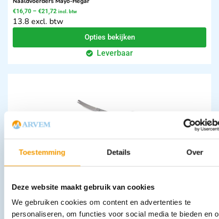
Naaldvoerders Mayo-Hegar
€
16,70
–
€
21,72
incl. btw
13.8 excl. btw
Opties bekijken
Leverbaar
Toestemming
Details
Over
Chirurgische schaar spits/stomp Gebogen Poli kwaliteit
€
4,74
–
€
11,42
incl. btw
3.92 excl. btw
Deze website maakt gebruik van cookies
Opties bekijken
We gebruiken cookies om content en advertenties te
Leverbaar
personaliseren, om functies voor social media te bieden en 