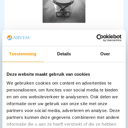
Voorhoofdloep Berger 3x vergroting
€
71,39
incl. btw
59 excl. btw
In winkelwagen
Toestemming
Details
Over
Uitverkocht
Deze website maakt gebruik van cookies
We gebruiken cookies om content en advertenties te
personaliseren, om functies voor social media te bieden
en om ons websiteverkeer te analyseren. Ook delen we
informatie over uw gebruik van onze site met onze
partners voor social media, adverteren en analyse. Deze
partners kunnen deze gegevens combineren met andere
Oogmagneet met loep
informatie die u aan ze heeft verstrekt of die ze hebben