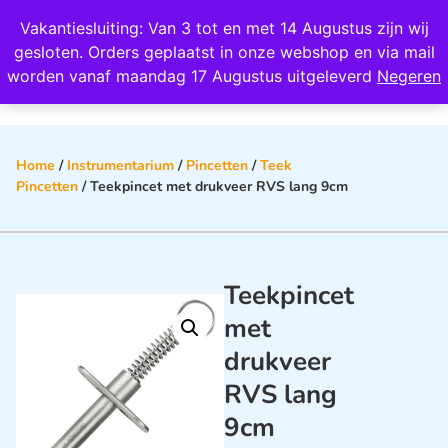
Wij scoren een 4,8 op Google
Vakantiesluiting: Van 3 tot en met 14 Augustus zijn wij
0
gesloten. Orders geplaatst in onze webshop en via mail
worden vanaf maandag 17 Augustus uitgeleverd
Negeren
Home
/
Instrumentarium
/
Pincetten
/
Teek
Pincetten
/ Teekpincet met drukveer RVS lang 9cm
Teekpincet
met
drukveer
RVS lang
9cm