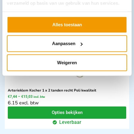
€
26,56
incl. btw
verzameld op basis van uw gebruik van hun services.
21.95 excl. btw
In winkelwagen
Alles toestaan
Leverbaar
Aanpassen
Weigeren
Arterieklem Kocher 1 x 2 tanden recht Poli kwaliteit
€
7,44
–
€
15,03
incl. btw
6.15 excl. btw
Opties bekijken
Leverbaar