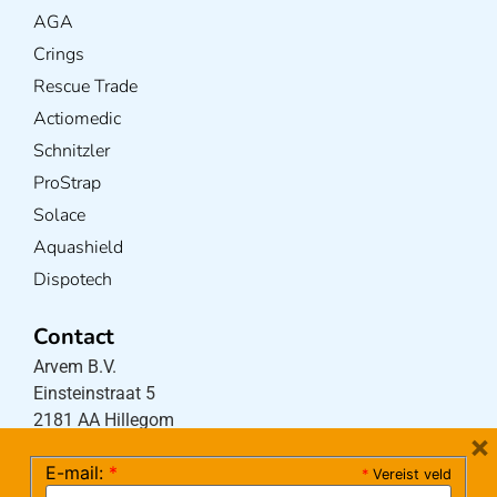
AGA
Crings
Rescue Trade
Actiomedic
Schnitzler
ProStrap
Solace
Aquashield
Dispotech
Contact
Arvem B.V.
Einsteinstraat 5
2181 AA Hillegom
×
E-mail:
*
*
Vereist veld