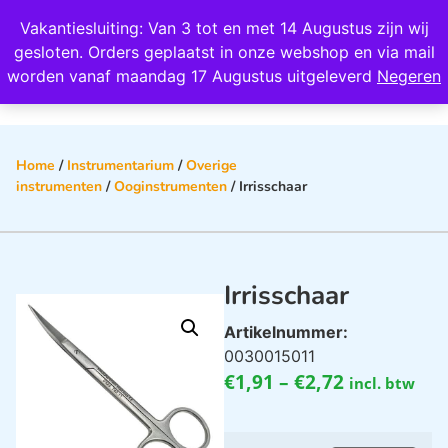
Wij scoren een 4,8 op Google
Vakantiesluiting: Van 3 tot en met 14 Augustus zijn wij
0
gesloten. Orders geplaatst in onze webshop en via mail
worden vanaf maandag 17 Augustus uitgeleverd
Negeren
Home
/
Instrumentarium
/
Overige
instrumenten
/
Ooginstrumenten
/ Irrisschaar
Irrisschaar
Artikelnummer:
0030015011
€
1,91
–
€
2,72
incl. btw