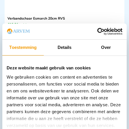
Verbandschaar Esmarch 20cm RVS
€
19,26
incl. btw
15.92 excl. btw
In winkelwagen
Toestemming
Details
Over
Leverbaar
Deze website maakt gebruik van cookies
We gebruiken cookies om content en advertenties te
personaliseren, om functies voor social media te bieden
en om ons websiteverkeer te analyseren. Ook delen we
informatie over uw gebruik van onze site met onze
partners voor social media, adverteren en analyse. Deze
Koorntang Maier met slot Afdeling kwaliteit RVS
partners kunnen deze gegevens combineren met andere
€
11,40
–
€
20,27
incl. btw
informatie die u aan ze heeft verstrekt of die ze hebben
9.42 excl. btw
verzameld op basis van uw gebruik van hun services.