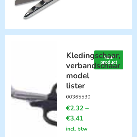
Kledingschaar,
Naar
product
verbandschaar
model
lister
00365530
€
2,32
–
€
3,41
incl. btw