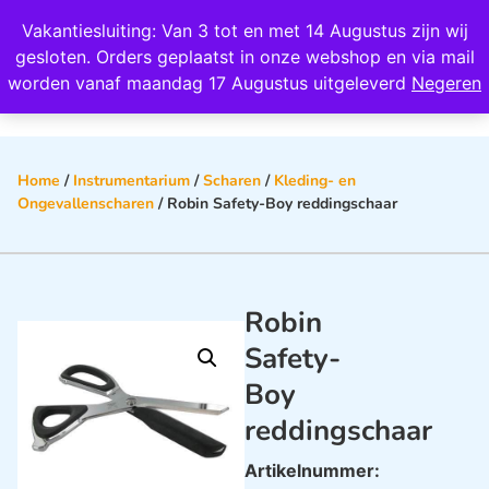
Wij scoren een 4,8 op Google
Vakantiesluiting: Van 3 tot en met 14 Augustus zijn wij
0
gesloten. Orders geplaatst in onze webshop en via mail
worden vanaf maandag 17 Augustus uitgeleverd
Negeren
Home
/
Instrumentarium
/
Scharen
/
Kleding- en
Ongevallenscharen
/ Robin Safety-Boy reddingschaar
Robin
Safety-
Boy
reddingschaar
Artikelnummer: