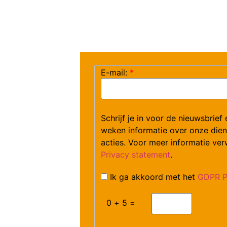
E-mail:
*
Schrijf je in voor de nieuwsbrief
weken informatie over onze dien
acties. Voor meer informatie ver
Privacy statement
.
Ik ga akkoord met het
GDPR Pr
0 + 5 =