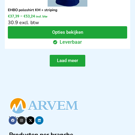
EHBO poloshirt KM + striping
€
37,39
–
€
53,24
incl. btw
30.9 excl. btw
Opties bekijken
Leverbaar
Laad meer
Volg ons op
Producten per branche