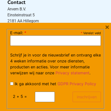
Contact
Arvem B.V.
Einsteinstraat 5
2181 AA Hillegom
×
E-mail:
*
*
Vereist veld
Tel:
0252-533256
(maandag – donderdag 08:30-17:15 uur / vrijdag
08:30-16:00 uur)
Schrijf je in voor de nieuwsbrief en ontvang elke
Mail:
klantenservice@arvem.nl
4 weken informatie over onze diensten,
producten en acties. Voor meer informatie
verwijzen wij naar onze
Privacy statement
.
Werken bij Arvem?
Bekijk hier onze vacatures.
Ik ga akkoord met het
GDPR Privacy Policy
2 + 5 =
©Arvem
Verzendkosten en Levering
Algemene voorwaarden