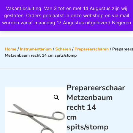
Wij scoren een 4,8 op Google
Vakantiesluiting: Van 3 tot en met 14 Augustus zijn wij
0
gesloten. Orders geplaatst in onze webshop en via mail
worden vanaf maandag 17 Augustus uitgeleverd
Negeren
Home
/
Instrumentarium
/
Scharen
/
Prepareerscharen
/ Prepareer
Metzenbaum recht 14 cm spits/stomp
Prepareerschaar
Metzenbaum
recht 14
cm
spits/stomp