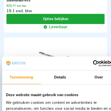
Stemvorken RVS
€
23,11
incl. btw
19.1 excl. btw
Opties bekijken
Leverbaar
Toestemming
Details
Over
Koorntang Maier zonder slot
€
12,71
–
€
20,27
incl. btw
10.5 excl. btw
Deze website maakt gebruik van cookies
Opties bekijken
We gebruiken cookies om content en advertenties te
Leverbaar
personaliseren, om functies voor social media te bieden en 