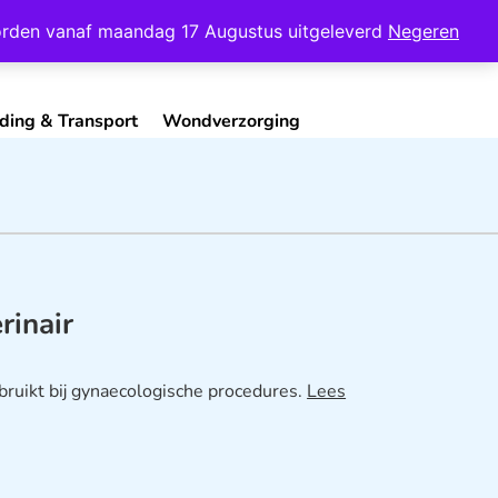
Mijn Account
Contact
 worden vanaf maandag 17 Augustus uitgeleverd
Negeren
ding & Transport
Wondverzorging
rinair
bruikt bij gynaecologische procedures.
Lees