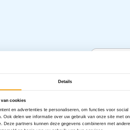
nair
Specifica
uikt bij gynaecologische procedures.
Ze
l bij dilatatie en keizersnedes.
De
– Zachte rub
Details
en bieden daardoor meer zichtbaarheid bij
– Lengte: 23
zien van verwisselbare zachte rubberen
– Gebruik ti
 van cookies
Categorieën
ent en advertenties te personaliseren, om functies voor social
. Ook delen we informatie over uw gebruik van onze site met on
e. Deze partners kunnen deze gegevens combineren met andere i