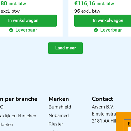
,80
€
116,16
incl. btw
incl. btw
 excl. btw
96 excl. btw
In winkelwagen
In winkelwagen
Leverbaar
Leverbaar
Laad meer
n per branche
Merken
Contact
BO
Burnshield
Arvem B.V.
Einsteinstraat 5
Nobamed
ktijk en klinieken
2181 AA Hillegom
Riester
E
ddelen