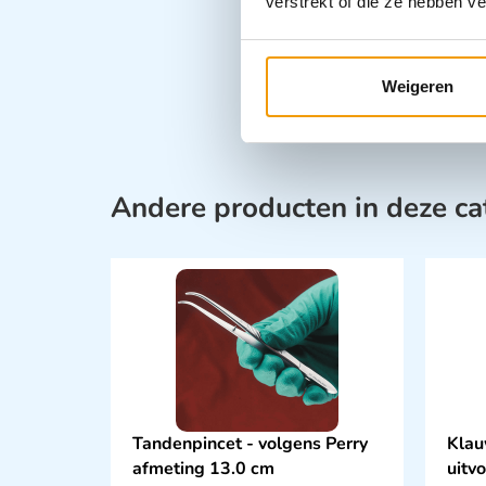
verstrekt of die ze hebben v
Weigeren
Andere producten in deze ca
Tandenpincet - volgens Perry
Klau
afmeting 13.0 cm
uitv