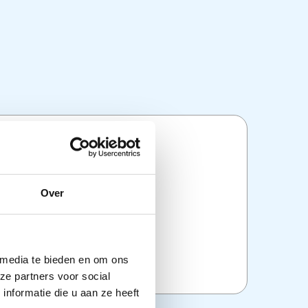
ties
beren bekken (verwisselbaar)
Over
 cm of 30 cm
jdens keizersnede
:
Instrumenten
,
Veterinair
 media te bieden en om ons
ze partners voor social
nformatie die u aan ze heeft