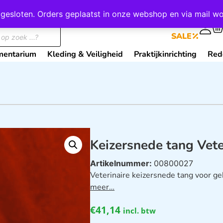
wij gesloten. Orders geplaatst in onze webshop en via mail
0
SALE
mentarium
Kleding & Veiligheid
Praktijkinrichting
Red
Keizersnede tang Vete
Artikelnummer:
00800027
Veterinaire keizersnede tang voor ge
meer…
€
41,14
incl. btw