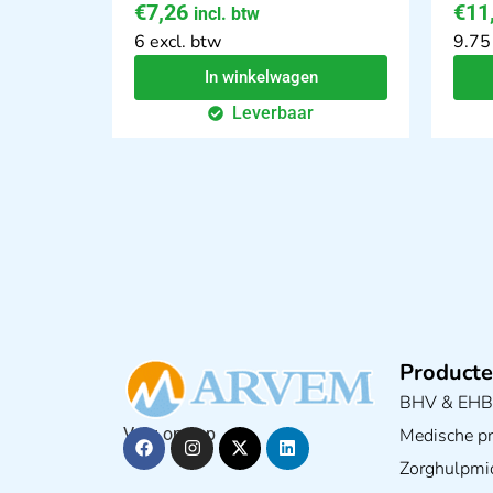
€
7,26
€
11
incl. btw
6 excl. btw
9.75
In winkelwagen
Leverbaar
Producte
BHV & EH
Medische pra
Volg ons op
Zorghulpmi