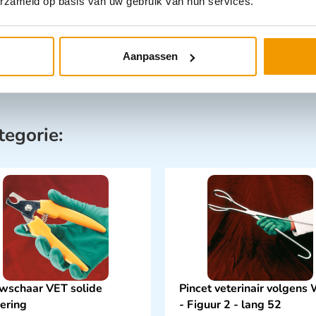
erzameld op basis van uw gebruik van hun services.
Aanpassen
tegorie:
wschaar VET solide
Pincet veterinair volgens 
oering
- Figuur 2 - lang 52