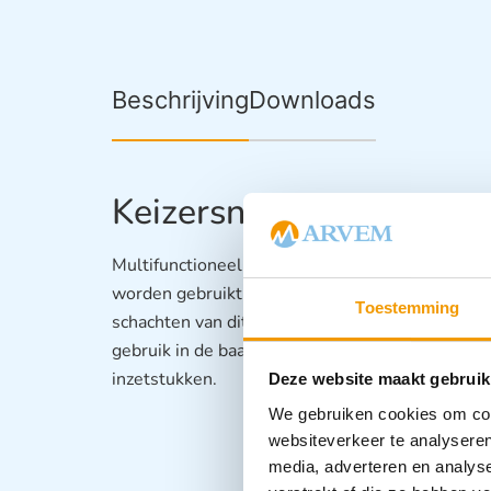
Beschrijving
Downloads
Keizersnede tang Veteri
Multifunctioneel instrument dat veel wordt gebr
worden gebruikt voor het verwijderen van weefse
Toestemming
schachten van dit instrument zijn licht gebogen 
gebruik in de baarmoederholte. De tang is voor
inzetstukken.
Deze website maakt gebruik
We gebruiken cookies om cont
websiteverkeer te analyseren
media, adverteren en analys