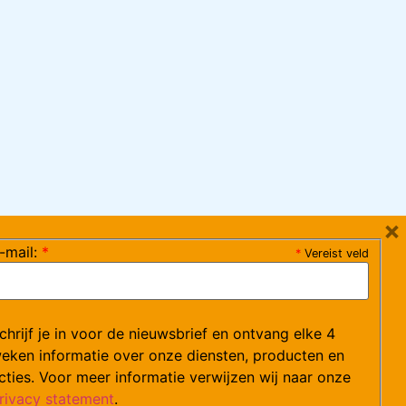
×
-mail:
*
*
Vereist veld
ag 08:30-17:15 uur / vrijdag 08:30-16:00 uur)
chrijf je in voor de nieuwsbrief en ontvang elke 4
ce@arvem.nl
eken informatie over onze diensten, producten en
cties. Voor meer informatie verwijzen wij naar onze
rivacy statement
.