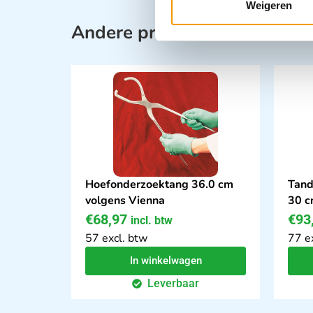
Weigeren
Andere producten in deze ca
Hoefonderzoektang 36.0 cm
Tand
volgens Vienna
30 
€
68,97
€
93
incl. btw
57 excl. btw
77 e
In winkelwagen
Leverbaar