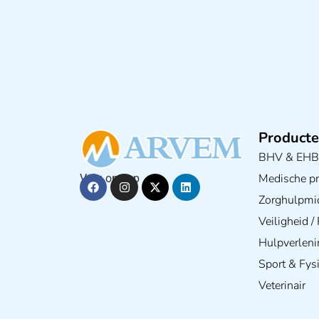
Producte
BHV & EH
Medische pra
Volg ons op
Zorghulpmi
Veiligheid 
Hulpverleni
Sport & Fys
Veterinair