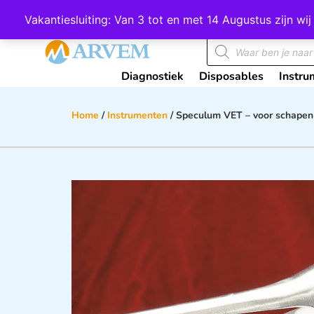
Wij scoren een 4,8 op Google
Vakantiesluiting: Van 3 tot en met 14 Augustus zijn 
Diagnostiek
Disposables
Instru
Home
/
Instrumenten
/ Speculum VET – voor schapen