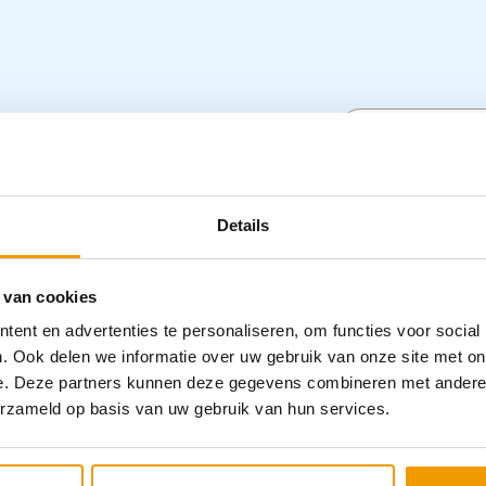
 en andere kleine dieren. Het wordt
ere procedures. Het speculum word
Specifica
ecte medicatie naar de baarmoeder van het
Details
Categorieën
 van cookies
ent en advertenties te personaliseren, om functies voor social
. Ook delen we informatie over uw gebruik van onze site met on
e. Deze partners kunnen deze gegevens combineren met andere i
erzameld op basis van uw gebruik van hun services.