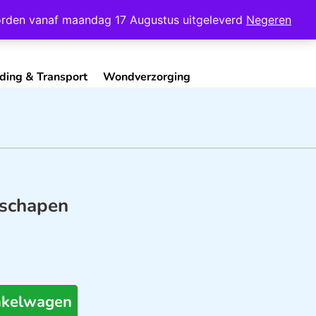
Mijn Account
Contact
 worden vanaf maandag 17 Augustus uitgeleverd
Negeren
ding & Transport
Wondverzorging
 schapen
nkelwagen