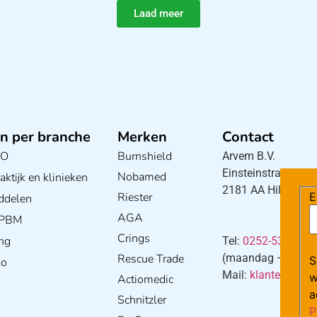
Laad meer
n per branche
Merken
Contact
BO
Burnshield
Arvem B.V.
Einsteinstraat 5
Nobamed
ktijk en klinieken
2181 AA Hillegom
Riester
E
ddelen
AGA
/ PBM
Crings
ng
Tel:
0252-533256
Rescue Trade
(maandag – donderd
S
io
Mail:
klantenservi
w
Actiomedic
a
Schnitzler
P