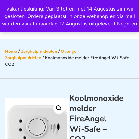
Wij scoren een 4,8 op Google
Vakantiesluiting: Van 3 tot en met 14 Augustus zijn wij
0
gesloten. Orders geplaatst in onze webshop en via mail
worden vanaf maandag 17 Augustus uitgeleverd
Negeren
Home
/
Zorghulpmiddelen
/
Overige
Zorghulpmiddelen
/ Koolmonoxide melder FireAngel Wi-Safe –
CO2
Koolmonoxide
melder
FireAngel
Wi-Safe –