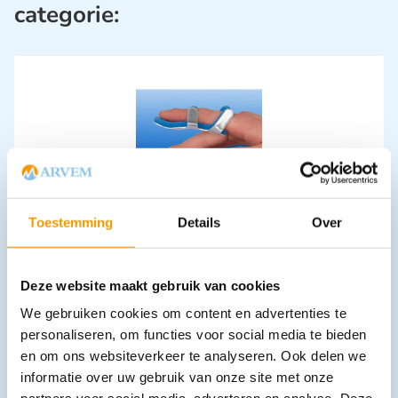
categorie:
Vingerspalk NOBARIGID open spalk
Toestemming
Details
Over
€
1,79
–
€
1,98
incl. btw
1.48 excl. btw
Opties bekijken
Deze website maakt gebruik van cookies
Leverbaar
We gebruiken cookies om content en advertenties te
personaliseren, om functies voor social media te bieden
en om ons websiteverkeer te analyseren. Ook delen we
informatie over uw gebruik van onze site met onze