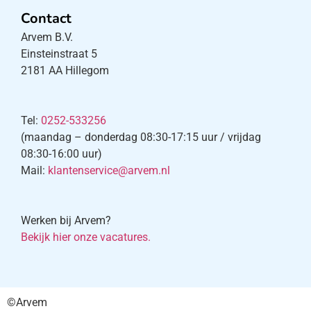
Contact
Arvem B.V.
Einsteinstraat 5
2181 AA Hillegom
Tel:
0252-533256
(maandag – donderdag 08:30-17:15 uur / vrijdag
08:30-16:00 uur)
Mail:
klantenservice@arvem.nl
×
E-mail:
*
*
Vereist veld
Werken bij Arvem?
Bekijk hier onze vacatures.
Schrijf je in voor de nieuwsbrief en ontvang elke
4 weken informatie over onze diensten,
producten en acties. Voor meer informatie
©Arvem