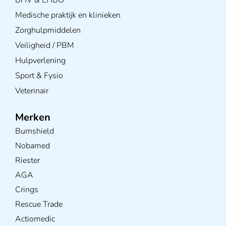
BHV & EHBO
Medische praktijk en klinieken
Zorghulpmiddelen
Veiligheid / PBM
Hulpverlening
Sport & Fysio
Veterinair
Merken
Burnshield
Nobamed
Riester
AGA
Crings
Rescue Trade
Actiomedic