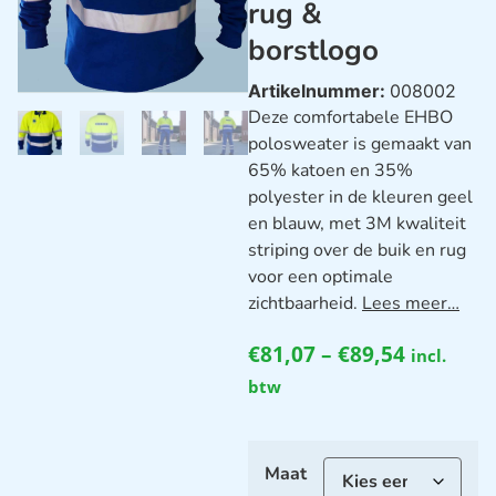
rug &
borstlogo
Artikelnummer:
008002
Deze comfortabele EHBO
polosweater is gemaakt van
65% katoen en 35%
polyester in de kleuren geel
en blauw, met 3M kwaliteit
striping over de buik en rug
voor een optimale
zichtbaarheid.
Lees meer…
€
81,07
–
€
89,54
incl.
btw
Maat