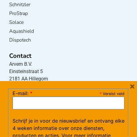
Schnitzler
ProStrap
Solace
Aquashield
Dispotech
Contact
Arvem B.V.
Einsteinstraat 5
2181 AA Hillegom
×
E-mail:
*
*
Vereist veld
Tel:
0252-533256
(maandag – donderdag 08:30-17:15 uur / vrijdag
08:30-16:00 uur)
Schrijf je in voor de nieuwsbrief en ontvang elke
Mail:
klantenservice@arvem.nl
4 weken informatie over onze diensten,
producten en acties. Voor meer informatie