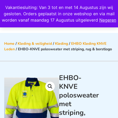
Wij scoren een 4,8 op Google
Vakantiesluiting: Van 3 tot en met 14 Augustus zijn wij
0
gesloten. Orders geplaatst in onze webshop en via mail
worden vanaf maandag 17 Augustus uitgeleverd
Negeren
Home
/
Kleding & veiligheid
/
Kleding
/
EHBO Kleding KNVE
Leden
/ EHBO-KNVE polosweater met striping, rug & borstlogo
EHBO-
KNVE
polosweater
met
striping,