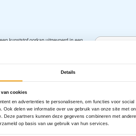
een kunststof oorkap uitgevoerd in een
TIME II is de ideale bescherming bij hevig
Specifica
ugel en ergonomische kussens gevuld met
9,20,21,22,23,24,25,26,27,28,29,30,31
Details
Categorieën
PBM
 van cookies
ent en advertenties te personaliseren, om functies voor social
. Ook delen we informatie over uw gebruik van onze site met on
e. Deze partners kunnen deze gegevens combineren met andere i
erzameld op basis van uw gebruik van hun services.