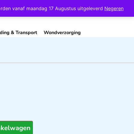
Mijn Account
Contact
 worden vanaf maandag 17 Augustus uitgeleverd
Negeren
ding & Transport
Wondverzorging
nkelwagen