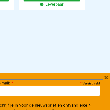
Leverbaar
×
-mail:
*
*
Vereist veld
ag 08:30-17:15 uur / vrijdag 08:30-16:00 uur)
chrijf je in voor de nieuwsbrief en ontvang elke 4