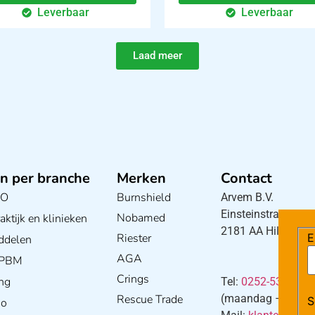
Leverbaar
Leverbaar
Laad meer
n per branche
Merken
Contact
BO
Burnshield
Arvem B.V.
Einsteinstraat 5
Nobamed
ktijk en klinieken
2181 AA Hillegom
E
Riester
ddelen
AGA
/ PBM
Crings
ng
Tel:
0252-533256
Rescue Trade
(maandag – donderd
S
io