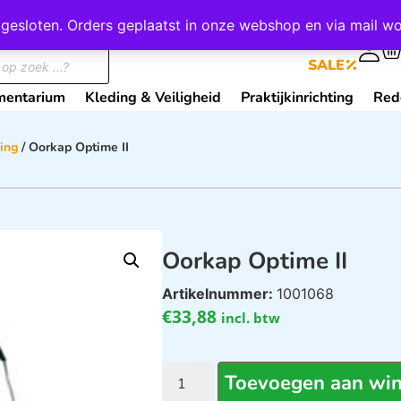
wij gesloten. Orders geplaatst in onze webshop en via mail
0
SALE
mentarium
Kleding & Veiligheid
Praktijkinrichting
Red
ing
/ Oorkap Optime II
Oorkap Optime II
Artikelnummer:
1001068
€
33,88
incl. btw
Toevoegen aan wi