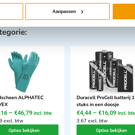
Aanpassen
tegorie:
dschoen ALPHATEC
Duracell ProCell batterij 
VEX
stuks in een doosje
,16
–
€
46,79
€
4,44
–
€
16,09
incl. btw
incl. bt
9 excl. btw
3.67 excl. btw
Opties bekijken
Opties bekijken