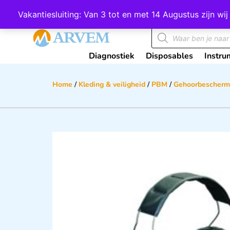
Wij scoren een 4,8 op Google
Vakantiesluiting: Van 3 tot en met 14 Augustus zijn 
Diagnostiek
Disposables
Instru
Home
/
Kleding & veiligheid
/
PBM
/
Gehoorbescherm