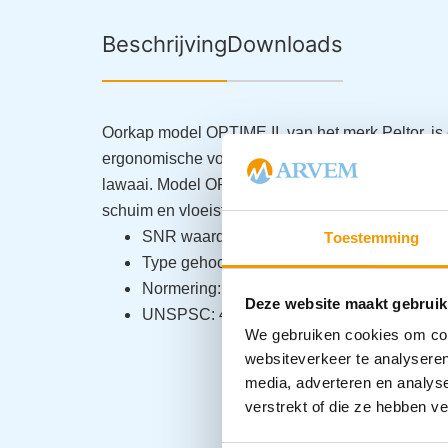
Beschrijving
Downloads
Oorkap model OPTIME II, van het merk Peltor, is 
ergonomische vormgeving. Deze oorkap model OP
lawaai. Model OPTIME II uitgevoerd met vorkbe
schuim en vloeistof
SNR waarde: 10,11,12,13,14,15,16,17,18,1
Toestemming
Type gehoorkap: Hoofdbeugel
Normering: EN 352
Deze website maakt gebruik
UNSPSC: 46181902
We gebruiken cookies om cont
websiteverkeer te analyseren
media, adverteren en analys
verstrekt of die ze hebben v