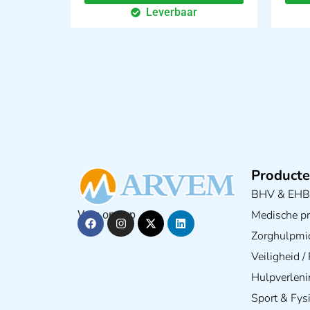
Leverbaar
Producte
BHV & EH
Medische pra
Volg ons op
Zorghulpmi
Veiligheid 
Hulpverleni
Sport & Fys