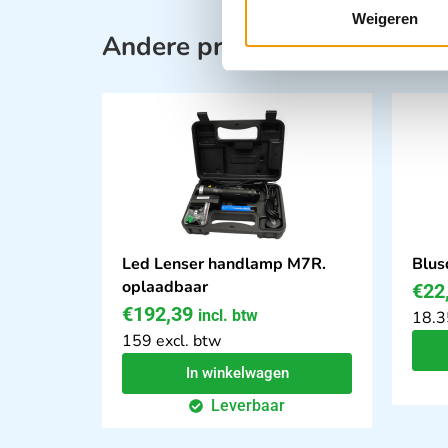
Weigeren
Andere producten in deze ca
Led Lenser handlamp M7R.
Blus
oplaadbaar
€
22
€
192,39
incl. btw
18.3
159 excl. btw
In winkelwagen
Leverbaar