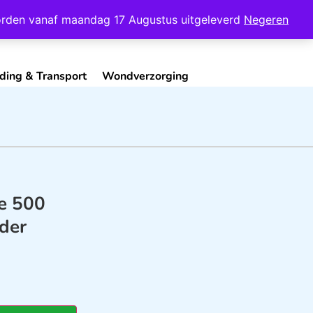
Mijn Account
Contact
 worden vanaf maandag 17 Augustus uitgeleverd
Negeren
ding & Transport
Wondverzorging
e 500
der