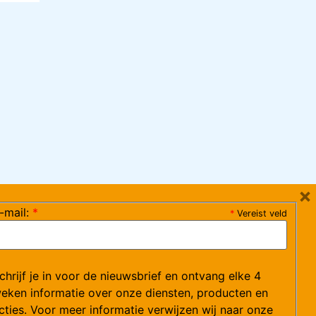
×
-mail:
*
*
Vereist veld
ag 08:30-17:15 uur / vrijdag 08:30-16:00 uur)
chrijf je in voor de nieuwsbrief en ontvang elke 4
ce@arvem.nl
eken informatie over onze diensten, producten en
cties. Voor meer informatie verwijzen wij naar onze