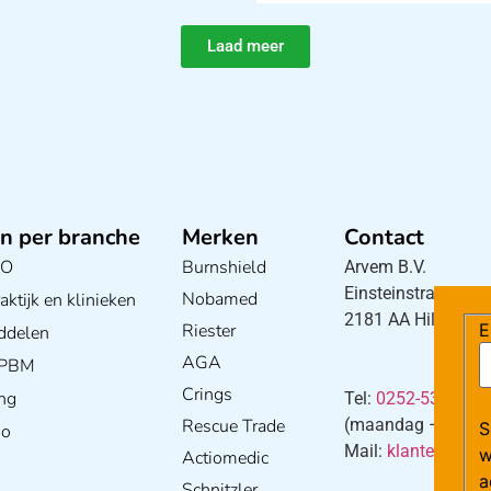
Laad meer
n per branche
Merken
Contact
BO
Burnshield
Arvem B.V.
Einsteinstraat 5
Nobamed
ktijk en klinieken
2181 AA Hillegom
Riester
E
ddelen
AGA
/ PBM
Crings
ng
Tel:
0252-533256
Rescue Trade
(maandag – donderd
S
io
Mail:
klantenservi
w
Actiomedic
a
Schnitzler