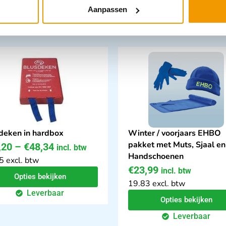
Aanpassen
tegorie:
deken in hardbox
Winter / voorjaars EHBO
pakket met Muts, Sjaal en
,20
–
€
48,34
incl. btw
Handschoenen
5 excl. btw
€
23,99
incl. btw
Opties bekijken
19.83 excl. btw
Leverbaar
Opties bekijken
Leverbaar