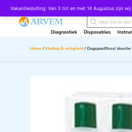
Wij scoren een 4,8 op Google
Vakantiesluiting: Van 3 tot en met 14 Augustus zijn 
Diagnostiek
Disposables
Instru
Home
/
Kleding & veiligheid
/ Oogspoelfless/ douche