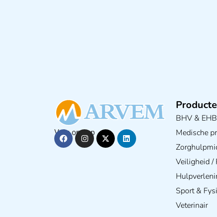
Producte
BHV & EH
Medische pra
Volg ons op
Zorghulpmi
Veiligheid 
Hulpverleni
Sport & Fys
Veterinair