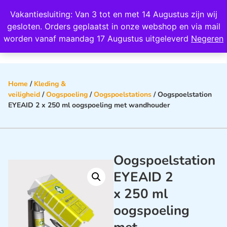
Wij scoren een 4,8 op Google
Vakantiesluiting: Van 3 tot en met 14 Augustus zijn wij
0
gesloten. Orders geplaatst in onze webshop en via mail
worden vanaf maandag 17 Augustus uitgeleverd
Negeren
Home
/
Kleding &
veiligheid
/
Oogspoeling
/
Oogspoelstations
/ Oogspoelstation
EYEAID 2 x 250 ml oogspoeling met wandhouder
Oogspoelstation
EYEAID 2
x 250 ml
oogspoeling