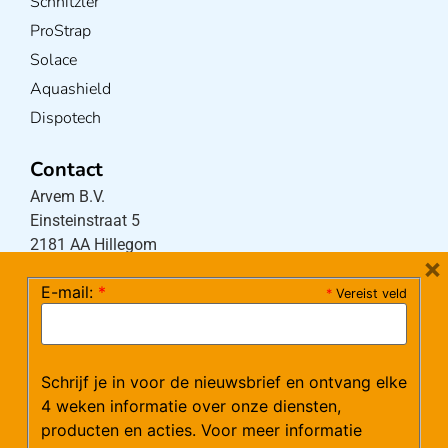
Schnitzler
ProStrap
Solace
Aquashield
Dispotech
Contact
Arvem B.V.
Einsteinstraat 5
2181 AA Hillegom
×
E-mail:
*
*
Vereist veld
Tel:
0252-533256
(maandag – donderdag 08:30-17:15 uur / vrijdag
08:30-16:00 uur)
Schrijf je in voor de nieuwsbrief en ontvang elke
Mail:
klantenservice@arvem.nl
4 weken informatie over onze diensten,
producten en acties. Voor meer informatie