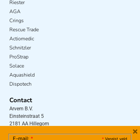
Riester
AGA
Crings
Rescue Trade
Actiomedic
Schnitzler
ProStrap
Solace
Aquashield
Dispotech
Contact
Arvem B.V.
Einsteinstraat 5
2181 AA Hillegom
×
E-mail:
*
*
Vereist veld