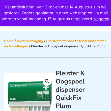
Wij scoren een 4,8 op Google
Vakantiesluiting: Van 3 tot en met 14 Augustus zijn wij
0
gesloten. Orders geplaatst in onze webshop en via mail
worden vanaf maandag 17 Augustus uitgeleverd
Negeren
Home
/
Wondverzorging
/
Pleistermateriaal
/
Pleisterautomaten
en Navullingen
/ Pleister & Oogspoel dispenser QuickFix Plum
Pleister &
Oogspoel
dispenser
QuickFix
Plum