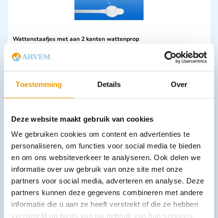
Wattenstaafjes met aan 2 kanten wattenprop
€
1,04
–
€
2,59
incl. btw
0.95 excl. btw
Opties bekijken
Toestemming
Details
Over
Leverbaar
Deze website maakt gebruik van cookies
We gebruiken cookies om content en advertenties te
personaliseren, om functies voor social media te bieden
en om ons websiteverkeer te analyseren. Ook delen we
informatie over uw gebruik van onze site met onze
partners voor social media, adverteren en analyse. Deze
partners kunnen deze gegevens combineren met andere
Oogcompressen NOBALUMENAL
informatie die u aan ze heeft verstrekt of die ze hebben
€
4,25
–
€
9,72
incl. btw
3.51 excl. btw
verzameld op basis van uw gebruik van hun services.