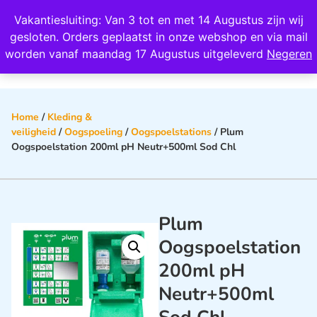
Wij scoren een 4,8 op Google
Vakantiesluiting: Van 3 tot en met 14 Augustus zijn wij
0
gesloten. Orders geplaatst in onze webshop en via mail
worden vanaf maandag 17 Augustus uitgeleverd
Negeren
Home
/
Kleding &
veiligheid
/
Oogspoeling
/
Oogspoelstations
/ Plum
Oogspoelstation 200ml pH Neutr+500ml Sod Chl
Plum
Oogspoelstation
200ml pH
Neutr+500ml