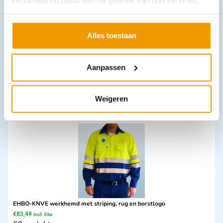
Alles toestaan
Schuimblusser Gloria S2-LWF10
€
118,34
incl. btw
97.8 excl. btw
Aanpassen
In winkelwagen
Uitverkocht
Weigeren
EHBO-KNVE werkhemd met striping, rug en borstlogo
€
83,49
incl. btw