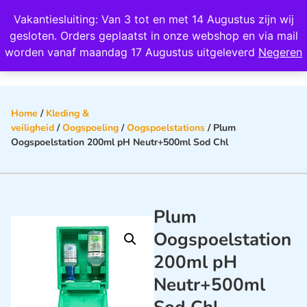
Wij scoren een 4,8 op Google
Vakantiesluiting: Van 3 tot en met 14 Augustus zijn wij
0
gesloten. Orders geplaatst in onze webshop en via mail
worden vanaf maandag 17 Augustus uitgeleverd
Negeren
Home
/
Kleding &
veiligheid
/
Oogspoeling
/
Oogspoelstations
/ Plum
Oogspoelstation 200ml pH Neutr+500ml Sod Chl
Plum
Oogspoelstation
200ml pH
Neutr+500ml