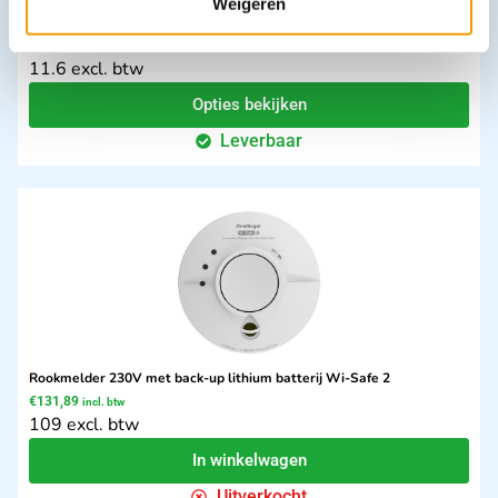
Weigeren
Verkeerskegels Streamlight SL-serie
€
14,04
incl. btw
11.6 excl. btw
Opties bekijken
Leverbaar
Rookmelder 230V met back-up lithium batterij Wi-Safe 2
€
131,89
incl. btw
109 excl. btw
In winkelwagen
Uitverkocht