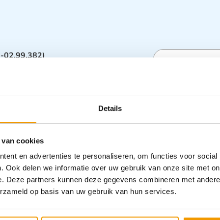
X-02.99.382)
. Deze accu batterij vervangt de oude Heine
Specifica
Details
Categorieën
veiligheid
,
O
 van cookies
ent en advertenties te personaliseren, om functies voor social
. Ook delen we informatie over uw gebruik van onze site met on
e. Deze partners kunnen deze gegevens combineren met andere i
erzameld op basis van uw gebruik van hun services.