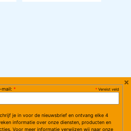
×
-mail:
*
*
Vereist veld
ag 08:30-17:15 uur / vrijdag 08:30-16:00 uur)
chrijf je in voor de nieuwsbrief en ontvang elke 4
ce@arvem.nl
eken informatie over onze diensten, producten en
cties. Voor meer informatie verwijzen wij naar onze