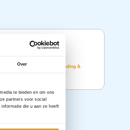
ties
Over
:
Batterijen en Knoopcellen
,
Kleding &
verige Veiligheid
,
Zaklampen
 media te bieden en om ons
ze partners voor social
nformatie die u aan ze heeft