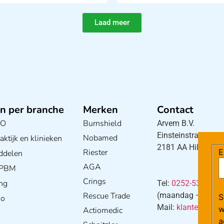
Laad meer
n per branche
Merken
Contact
BO
Burnshield
Arvem B.V.
Einsteinstraat 5
Nobamed
ktijk en klinieken
2181 AA Hillegom
Riester
E
ddelen
AGA
/ PBM
Crings
ng
Tel:
0252-533256
Rescue Trade
(maandag – donderd
S
io
Mail:
klantenservi
w
Actiomedic
a