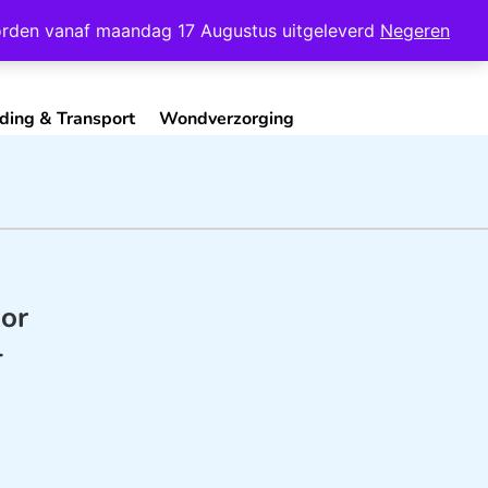
Mijn Account
Contact
 worden vanaf maandag 17 Augustus uitgeleverd
Negeren
ding & Transport
Wondverzorging
or
-