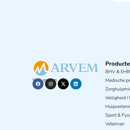
Producte
BHV & EH
Medische pra
Volg ons op
Zorghulpmi
Veiligheid 
Hulpverleni
Sport & Fys
Veterinair