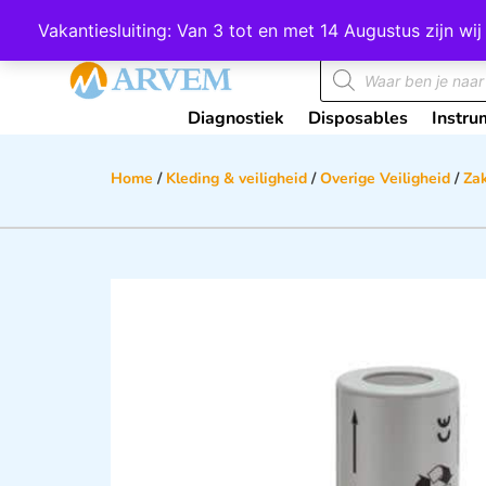
Wij scoren een 4,8 op Google
Vakantiesluiting: Van 3 tot en met 14 Augustus zijn 
Diagnostiek
Disposables
Instru
Home
/
Kleding & veiligheid
/
Overige Veiligheid
/
Za