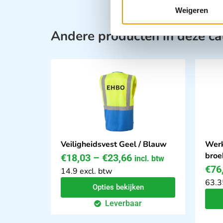
Weigeren
Andere producten in deze ca
Veiligheidsvest Geel / Blauw
Werk
broe
€
18,03
–
€
23,66
incl. btw
€
76
14.9 excl. btw
63.3
Opties bekijken
Leverbaar