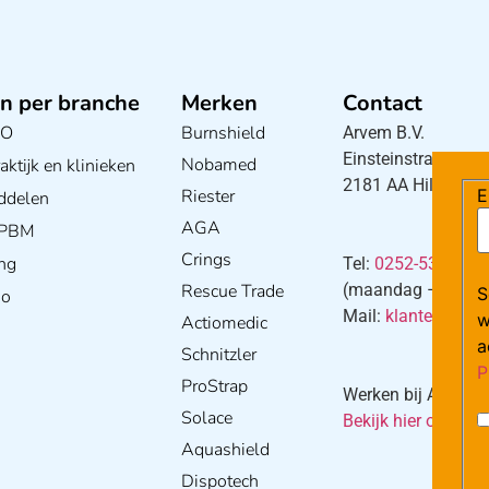
n per branche
Merken
Contact
BO
Burnshield
Arvem B.V.
Einsteinstraat 5
Nobamed
ktijk en klinieken
2181 AA Hillegom
Riester
E
ddelen
AGA
/ PBM
Crings
ng
Tel:
0252-533256
Rescue Trade
(maandag – donderd
S
io
Mail:
klantenservi
w
Actiomedic
a
Schnitzler
P
ProStrap
Werken bij Arvem?
Solace
Bekijk hier onze va
Aquashield
Dispotech