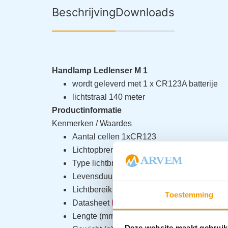
Beschrijving
Downloads
Handlamp Ledlenser M 1
wordt geleverd met 1 x CR123A batterije
lichtstraal 140 meter
Productinformatie
Kenmerken / Waardes
Aantal cellen 1xCR123
Lichtopbrengst 155,0
Type lichtbron 1xCree LED
Levensduur lichtbron (uren) 8,0
Lichtbereik (meters) 140,0
Toestemming
Datasheet
https://www.zweibrueder.com/pr
Lengte (mm) 97,0
Deze website maakt gebruik