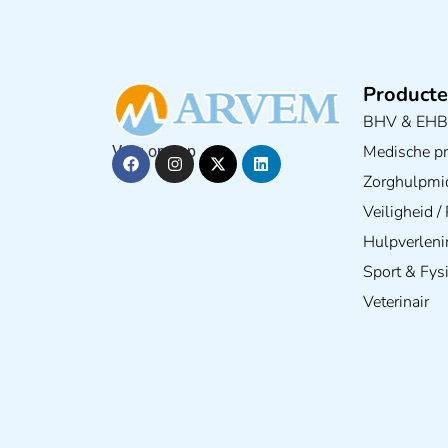
Producte
BHV & EH
Medische pra
Volg ons op
Zorghulpmi
Veiligheid 
Hulpverleni
Sport & Fys
Veterinair