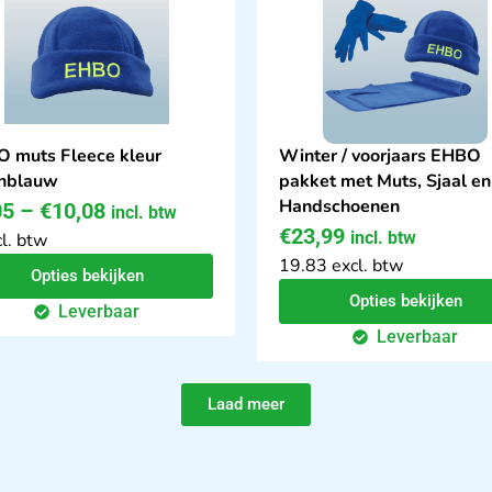
 muts Fleece kleur
Winter / voorjaars EHBO
nblauw
pakket met Muts, Sjaal en
Handschoenen
05
–
€
10,08
incl. btw
€
23,99
incl. btw
l. btw
19.83 excl. btw
Opties bekijken
Opties bekijken
Leverbaar
Leverbaar
Laad meer