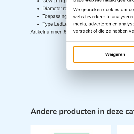
Gewicht (g) 78,0
Diameter reflector (mm) 23,6
We gebruiken cookies om cont
Toepassing1 Microcontroller lampen
websiteverkeer te analyseren
media, adverteren en analys
Type LedLenser M1
verstrekt of die ze hebben v
Artikelnummer :652001
Weigeren
Andere producten in deze ca