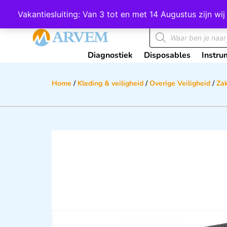
Wij scoren een 4,8 op Google
Vakantiesluiting: Van 3 tot en met 14 Augustus zijn 
Diagnostiek
Disposables
Instru
Home
/
Kleding & veiligheid
/
Overige Veiligheid
/
Za