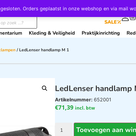
wij gesloten. Orders geplaatst in onze webshop en via mail
0
SALE
mentarium
Kleding & Veiligheid
Praktijkinrichting
Red
klampen
/ LedLenser handlamp M 1
LedLenser handlamp 
Artikelnummer:
652001
€
71,39
incl. btw
Toevoegen aan wi