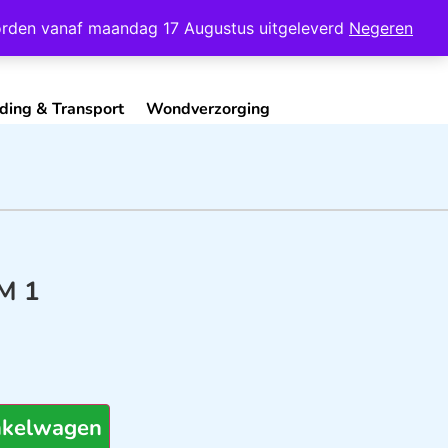
Mijn Account
Contact
 worden vanaf maandag 17 Augustus uitgeleverd
Negeren
ding & Transport
Wondverzorging
M 1
nkelwagen