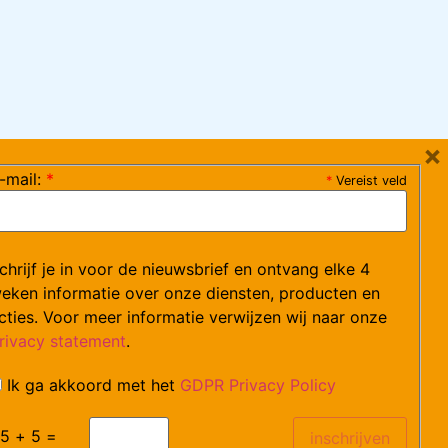
×
-mail:
*
*
Vereist veld
ag 08:30-17:15 uur / vrijdag 08:30-16:00 uur)
chrijf je in voor de nieuwsbrief en ontvang elke 4
ce@arvem.nl
eken informatie over onze diensten, producten en
cties. Voor meer informatie verwijzen wij naar onze
rivacy statement
.
Ik ga akkoord met het
GDPR Privacy Policy
catures.
5 + 5 =