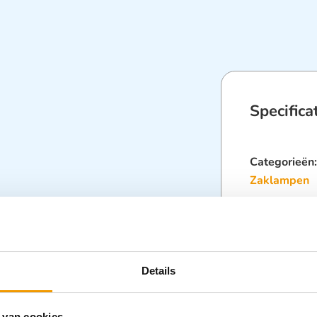
Specifica
Categorieën
Zaklampen
Details
odukte/html_highperfo
 van cookies