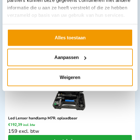
partners kunnen deze gegevens combineren met andere
informatie die u aan ze heeft verstrekt of die ze hebben
verzameld op basis van uw gebruik van hun services.
Veiligheidsbril Pro-Eagle
€
7,50
incl. btw
6.2 excl. btw
Alles toestaan
In winkelwagen
Leverbaar
Aanpassen
Weigeren
Led Lenser handlamp M7R. oplaadbaar
€
192,39
incl. btw
159 excl. btw