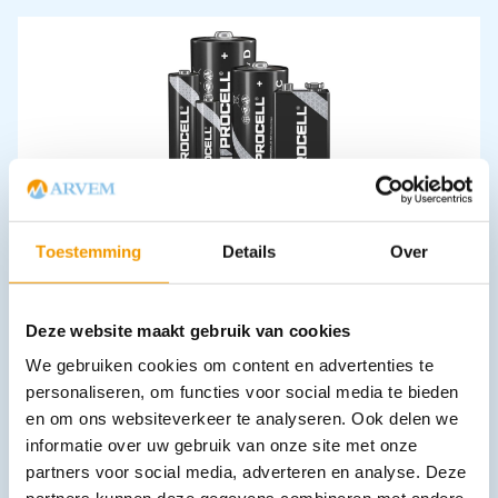
Duracell ProCell batterij 10 stuks in een doosje
€
4,44
–
€
16,09
incl. btw
Toestemming
Details
Over
3.67 excl. btw
Opties bekijken
Leverbaar
Deze website maakt gebruik van cookies
We gebruiken cookies om content en advertenties te
personaliseren, om functies voor social media te bieden
en om ons websiteverkeer te analyseren. Ook delen we
informatie over uw gebruik van onze site met onze
partners voor social media, adverteren en analyse. Deze