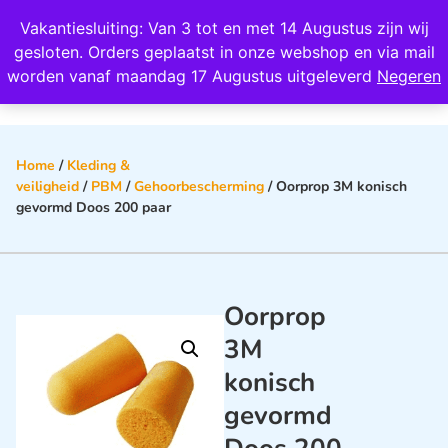
Wij scoren een 4,8 op Google
Vakantiesluiting: Van 3 tot en met 14 Augustus zijn wij
0
gesloten. Orders geplaatst in onze webshop en via mail
worden vanaf maandag 17 Augustus uitgeleverd
Negeren
Home
/
Kleding &
veiligheid
/
PBM
/
Gehoorbescherming
/ Oorprop 3M konisch
gevormd Doos 200 paar
Oorprop
3M
konisch
gevormd