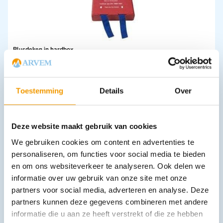
Blusdeken in hardbox
€
22,20
–
€
48,34
incl. btw
18.35 excl. btw
Opties bekijken
Toestemming
Details
Over
Leverbaar
Deze website maakt gebruik van cookies
We gebruiken cookies om content en advertenties te
personaliseren, om functies voor social media te bieden
en om ons websiteverkeer te analyseren. Ook delen we
informatie over uw gebruik van onze site met onze
partners voor social media, adverteren en analyse. Deze
partners kunnen deze gegevens combineren met andere
Eilandpleister RUDAVLIES steriel
informatie die u aan ze heeft verstrekt of die ze hebben
€
3,82
–
€
25,05
incl. btw