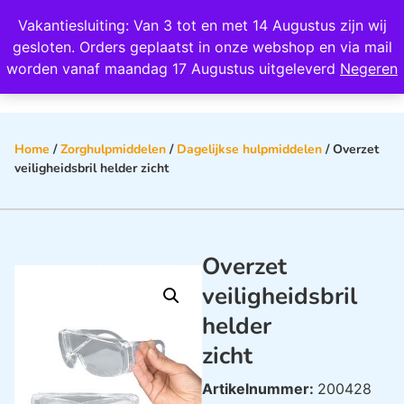
Wij scoren een 4,8 op Google
Vakantiesluiting: Van 3 tot en met 14 Augustus zijn wij
0
gesloten. Orders geplaatst in onze webshop en via mail
worden vanaf maandag 17 Augustus uitgeleverd
Negeren
Home
/
Zorghulpmiddelen
/
Dagelijkse hulpmiddelen
/ Overzet
veiligheidsbril helder zicht
Overzet
veiligheidsbril
helder
zicht
Artikelnummer:
200428