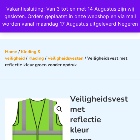
Wij scoren een 4,8 op Google
Vakantiesluiting: Van 3 tot en met 14 Augustus zijn wij
0
gesloten. Orders geplaatst in onze webshop en via mail
worden vanaf maandag 17 Augustus uitgeleverd
Negeren
Home
/
Kleding &
veiligheid
/
Kleding
/
Veiligheidsvesten
/ Veiligheidsvest met
reflectie kleur groen zonder opdruk
Veiligheidsvest
met
reflectie
kleur