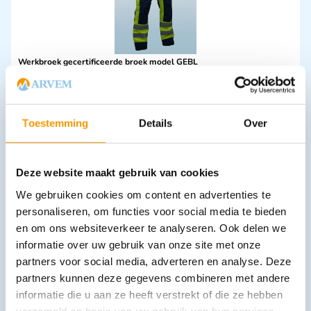
Werkbroek gecertificeerde broek model GEBL
€
76,65
incl. btw
63.35 excl. btw
Opties bekijken
Toestemming
Details
Over
Leverbaar
Deze website maakt gebruik van cookies
We gebruiken cookies om content en advertenties te
personaliseren, om functies voor social media te bieden
en om ons websiteverkeer te analyseren. Ook delen we
informatie over uw gebruik van onze site met onze
partners voor social media, adverteren en analyse. Deze
partners kunnen deze gegevens combineren met andere
Ambulance pantalon kleur enamel blue maat 60
informatie die u aan ze heeft verstrekt of die ze hebben
€
36,30
incl. btw
verzameld op basis van uw gebruik van hun services.