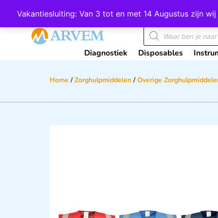
Wij scoren een 4,8 op Google
Vakantiesluiting: Van 3 tot en met 14 Augustus zijn 
Diagnostiek
Disposables
Instru
Home
/
Zorghulpmiddelen
/
Overige Zorghulpmiddele