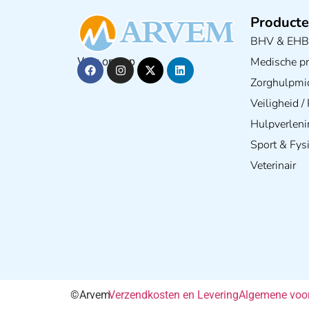
Producte
BHV & EH
Medische pra
Volg ons op
Zorghulpmi
Veiligheid 
Hulpverleni
Sport & Fys
Veterinair
©Arvem
Verzendkosten en Levering
Algemene voo