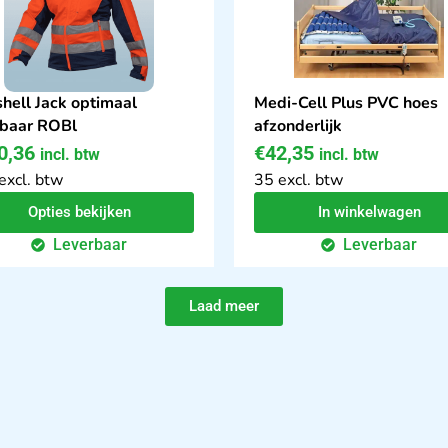
shell Jack optimaal
Medi-Cell Plus PVC hoes
tbaar ROBl
afzonderlijk
0,36
€
42,35
incl. btw
incl. btw
excl. btw
35 excl. btw
Opties bekijken
In winkelwagen
Leverbaar
Leverbaar
Laad meer