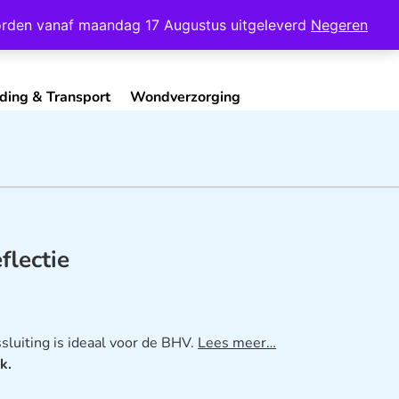
Mijn Account
Contact
 worden vanaf maandag 17 Augustus uitgeleverd
Negeren
ding & Transport
Wondverzorging
flectie
ssluiting is ideaal voor de BHV.
Lees meer…
k.