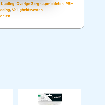
:
Kleding
,
Overige Zorghulpmiddelen
,
PBM
,
leding
,
Veiligheidsvesten
,
delen