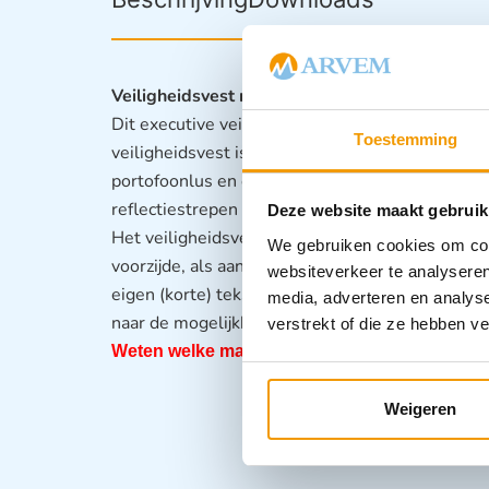
Veiligheidsvest met reflectie en zakken.
Dit executive veiligheidsvest met ritssluiting i
Toestemming
veiligheidsvest is voorzien van drie handige za
portofoonlus en een ID-badgehouder. Uiteraard
reflectiestrepen niet op dit BHV veiligheidsvest
Deze website maakt gebruik
Het veiligheidsvest kan worden geleverd zonder
We gebruiken cookies om cont
voorzijde, als aan de achterzijde) worden voorz
websiteverkeer te analyseren
eigen (korte) tekst? Neem dan contact met ons 
media, adverteren en analys
naar de mogelijkheden.
verstrekt of die ze hebben v
Weten welke maat u nodig heeft?
Bekijk dan b
Weigeren