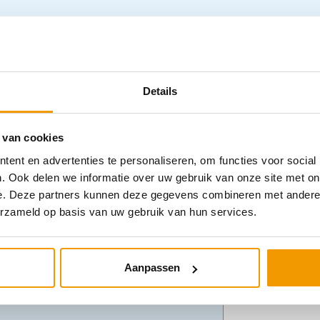
s ideaal voor de BHV. Het luxe
Specifica
Details
kken en bevat daarnaast ook een
 ontbreken ook de opvallende
Verkrijgbaar 
.
 van cookies
– Fluor geel
 tekst of kan naar keuze (zowel aan de
ent en advertenties te personaliseren, om functies voor social
– Fluor oranj
ien van een standaard bedrukking. Liever een
. Ook delen we informatie over uw gebruik van onze site met on
– Marinebla
op via
klantenservice@arvem.nl
en vraag
e. Deze partners kunnen deze gegevens combineren met andere i
– Rood
erzameld op basis van uw gebruik van hun services.
– Groen
ijgaande maattabel.
– Blauw
Materiaal en
Aanpassen
– 100% poly
– Voldoet aan