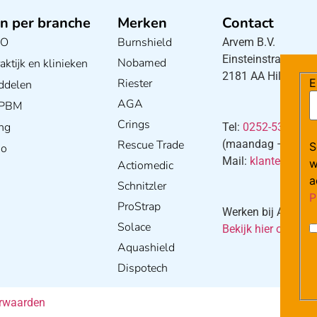
n per branche
Merken
Contact
BO
Burnshield
Arvem B.V.
Einsteinstraat 5
Nobamed
ktijk en klinieken
2181 AA Hillegom
E
Riester
ddelen
AGA
/ PBM
Crings
ng
Tel:
0252-533256
Rescue Trade
(maandag – donderd
S
io
Mail:
klantenservi
w
Actiomedic
a
Schnitzler
P
ProStrap
Werken bij Arvem?
Solace
Bekijk hier onze va
Aquashield
Dispotech
rwaarden