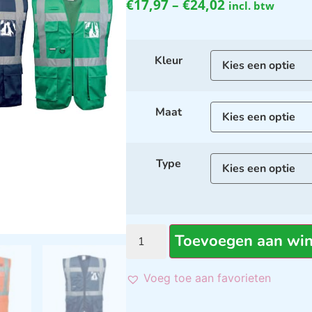
€
17,97
–
€
24,02
incl. btw
Kleur
Maat
Type
Toevoegen aan wi
Voeg toe aan favorieten