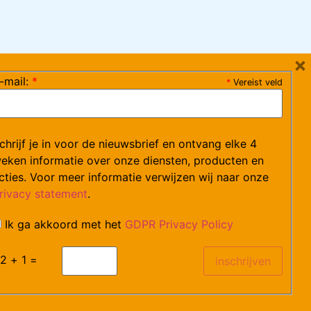
×
-mail:
*
*
Vereist veld
ag 08:30-17:15 uur / vrijdag 08:30-16:00 uur)
chrijf je in voor de nieuwsbrief en ontvang elke 4
ce@arvem.nl
eken informatie over onze diensten, producten en
cties. Voor meer informatie verwijzen wij naar onze
rivacy statement
.
Ik ga akkoord met het
GDPR Privacy Policy
catures.
2 + 1 =