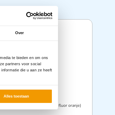
ties
Over
in de kleuren:
 media te bieden en om ons
e
ze partners voor social
uw
nformatie die u aan ze heeft
 uitvoering Materiaal:
Alles toestaan
ester
 EN471 klasse 2:2 (fluor geel / fluor oranje)