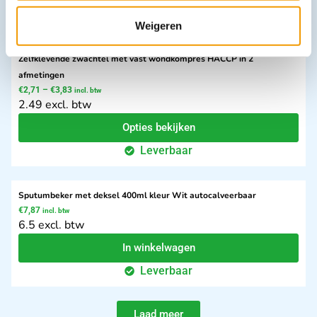
Weigeren
Zelfklevende zwachtel met vast wondkompres HACCP in 2
afmetingen
€
2,71
–
€
3,83
incl. btw
2.49 excl. btw
Opties bekijken
Leverbaar
Sputumbeker met deksel 400ml kleur Wit autocalveerbaar
€
7,87
incl. btw
6.5 excl. btw
In winkelwagen
Leverbaar
Laad meer