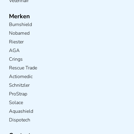
Veterinair
Merken
Burnshield
Nobamed
Riester
AGA
Crings
Rescue Trade
Actiomedic
Schnitzler
ProStrap
Solace
Aquashield
Dispotech