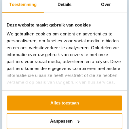
Toestemming
Details
Over
Deze website maakt gebruik van cookies
We gebruiken cookies om content en advertenties te
personaliseren, om functies voor social media te bieden
en om ons websiteverkeer te analyseren. Ook delen we
informatie over uw gebruik van onze site met onze
Koffer leeg model SICURMED ABS Afm.42x31x11cm
partners voor social media, adverteren en analyse. Deze
€
43,08
–
€
91,11
incl. btw
partners kunnen deze gegevens combineren met andere
35.6 excl. btw
informatie die u aan ze heeft verstrekt of die ze hebben
Opties bekijken
verzameld op basis van uw gebruik van hun services.
Leverbaar
Alles toestaan
Aanpassen