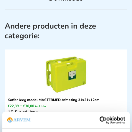
Andere producten in deze
categorie:
Koffer leeg model MASTERMED Afmeting 31x21x12cm
€
22,39
–
€
36,00
incl. btw
18.5 excl. btw
Opties bekijken
Leverbaar