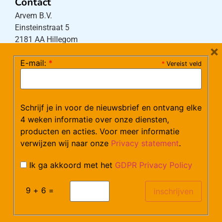
Contact
Arvem B.V.
Einsteinstraat 5
2181 AA Hillegom
×
E-mail:
*
*
Vereist veld
Tel:
0252-533256
(maandag – donderdag 08:30-17:15 uur / vrijdag
08:30-16:00 uur)
Schrijf je in voor de nieuwsbrief en ontvang elke
Mail:
klantenservice@arvem.nl
4 weken informatie over onze diensten,
producten en acties. Voor meer informatie
verwijzen wij naar onze
Privacy statement
.
Werken bij Arvem?
Bekijk hier onze vacatures.
Ik ga akkoord met het
GDPR Privacy Policy
9 + 6 =
©Arvem
Verzendkosten en Levering
Algemene voorwaarden