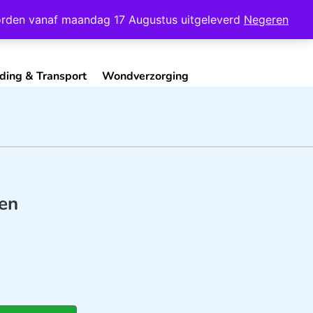
Mijn Account
Contact
 worden vanaf maandag 17 Augustus uitgeleverd
Negeren
ding & Transport
Wondverzorging
en