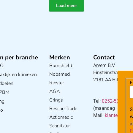
Laad meer
n per branche
Merken
Contact
BO
Burnshield
Arvem B.V.
Einsteinstraat 5
Nobamed
ktijk en klinieken
2181 AA Hillegom
Riester
E
ddelen
AGA
/ PBM
Crings
ng
Tel:
0252-533256
Rescue Trade
(maandag – donderd
S
io
Mail:
klantenservi
w
Actiomedic
a
Schnitzler
P