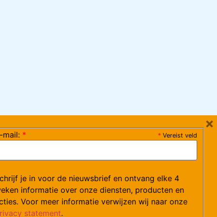
×
-mail:
*
*
Vereist veld
ag 08:30-17:15 uur / vrijdag 08:30-16:00 uur)
chrijf je in voor de nieuwsbrief en ontvang elke 4
ce@arvem.nl
eken informatie over onze diensten, producten en
cties. Voor meer informatie verwijzen wij naar onze
rivacy statement
.