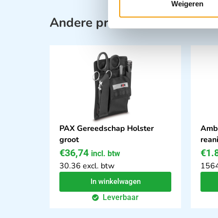
Weigeren
Andere producten in deze ca
PAX Gereedschap Holster
Ambu
groot
rean
€
36,74
€
1.
incl. btw
30.36 excl. btw
1564
In winkelwagen
Leverbaar