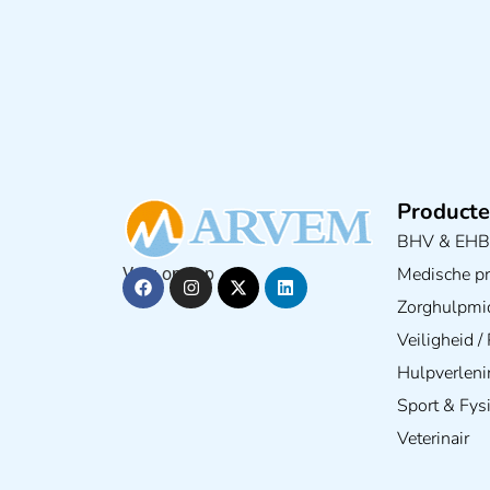
Producte
BHV & EH
Medische pra
Volg ons op
Zorghulpmi
Veiligheid 
Hulpverleni
Sport & Fys
Veterinair