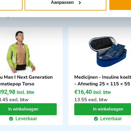
Aanpassen
tegorie:
 Man I Next Generation
Medicijnen - Insuline koel
imatiepop Torso
- Afmeting 25 × 115 × 5
892,98
€
16,40
incl. btw
incl. btw
.45 excl. btw
13.55 excl. btw
In winkelwagen
In winkelwagen
Leverbaar
Leverbaar