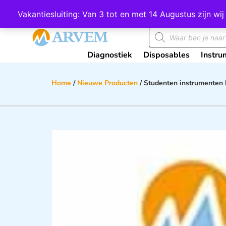
Wij scoren een 4,8 op Google
Vakantiesluiting: Van 3 tot en met 14 Augustus zijn 
Diagnostiek
Disposables
Instru
Home
/
Nieuwe Producten
/ Studenten instrumenten 