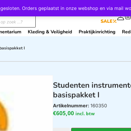
wij gesloten. Orders geplaatst in onze webshop en via mail
0
SALE
mentarium
Kleding & Veiligheid
Praktijkinrichting
Red
basispakket I
Studenten instrument
basispakket I
Artikelnummer:
160350
€
605,00
incl. btw