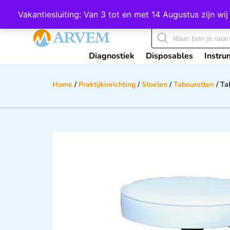
Wij scoren een 4,8 op Google
Vakantiesluiting: Van 3 tot en met 14 Augustus zijn 
Diagnostiek
Disposables
Instru
Home
/
Praktijkinrichting
/
Stoelen
/
Tabouretten
/ Ta