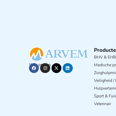
Producte
BHV & EH
Medische pra
Volg ons op
Zorghulpmi
Veiligheid 
Hulpverleni
Sport & Fys
Veterinair