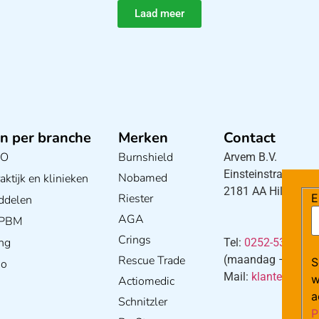
Laad meer
n per branche
Merken
Contact
BO
Burnshield
Arvem B.V.
Einsteinstraat 5
Nobamed
ktijk en klinieken
2181 AA Hillegom
Riester
E
ddelen
AGA
/ PBM
Crings
ng
Tel:
0252-533256
Rescue Trade
(maandag – donderd
S
io
Mail:
klantenservi
w
Actiomedic
a
Schnitzler
P