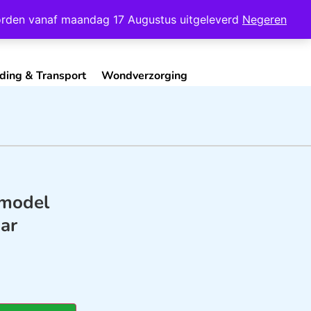
Mijn Account
Contact
 worden vanaf maandag 17 Augustus uitgeleverd
Negeren
ding & Transport
Wondverzorging
 model
ar