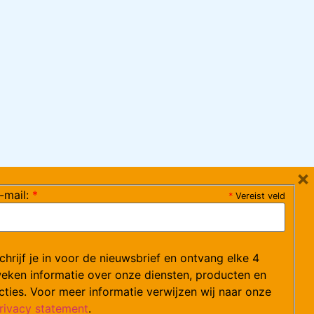
×
-mail:
*
*
Vereist veld
ag 08:30-17:15 uur / vrijdag 08:30-16:00 uur)
chrijf je in voor de nieuwsbrief en ontvang elke 4
ce@arvem.nl
eken informatie over onze diensten, producten en
cties. Voor meer informatie verwijzen wij naar onze
rivacy statement
.