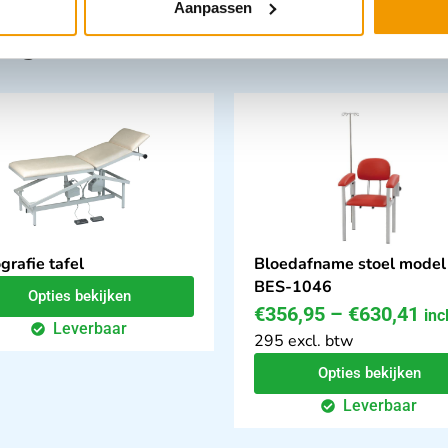
Aanpassen
tegorie:
grafie tafel
Bloedafname stoel model
BES-1046
Opties bekijken
€
356,95
–
€
630,41
inc
Leverbaar
295 excl. btw
Opties bekijken
Leverbaar