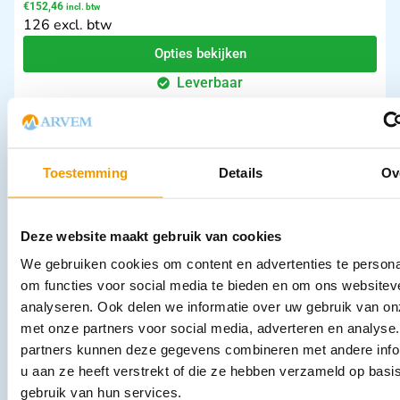
€
152,46
incl. btw
126 excl. btw
Opties bekijken
Leverbaar
Toestemming
Details
Ov
Deze website maakt gebruik van cookies
We gebruiken cookies om content en advertenties te persona
Universele tafelhoofdsteun model PE-8000 kleur Zwart
om functies voor social media te bieden en om ons websitev
€
79,86
incl. btw
analyseren. Ook delen we informatie over uw gebruik van on
66 excl. btw
met onze partners voor social media, adverteren en analyse
In winkelwagen
partners kunnen deze gegevens combineren met andere info
Leverbaar
u aan ze heeft verstrekt of die ze hebben verzameld op basi
gebruik van hun services.