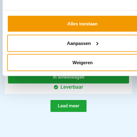
Alles toestaan
Aanpassen
Beensteunen GBH-2000 t.b.v. onderzoekstoelen AGA
€
957,11
incl. btw
Weigeren
791 excl. btw
In winkelwagen
Leverbaar
Laad meer