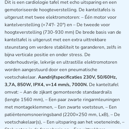
Dit is een cardiologie tafel met echo uitsparing en een
gemotoriseerde hoogteverstelling. De kanteltafels is
uitgerust met twee elektromotoren: – Één motor voor
kantelverstelling (+74°/- 20°) en – De tweede voor
hoogteverstelling (730-930 mm) De brede basis van de
kanteltafel is uitgerust met een extra uittrekbare
steunstang om verdere stabiliteit te garanderen, zelfs in
bijna verticale positie en onder stress. De
onderhoudsvrije, lekvrije en ultrastille elektromotoren
worden aangestuurd door een pneumatische
voetschakelaar.
Aandrijfspecificaties 230V, 50/60Hz,
3,7A, 850W, IPX4, v=14 mm/s, 7000N.
De kanteltafel
omvat: – Aan de zijkant gemonteerde standaardrails
(lengte 1560 mm), – Een paar zwarte ringarmleuningen
met montageklemmen, – Een zwarte voetsteun, – Een
patiëntenomsnoeringsband (2200×250 mm, LxB), – De
voetschakelaar(s), – Een uitsparing aan het voeteneinde, –