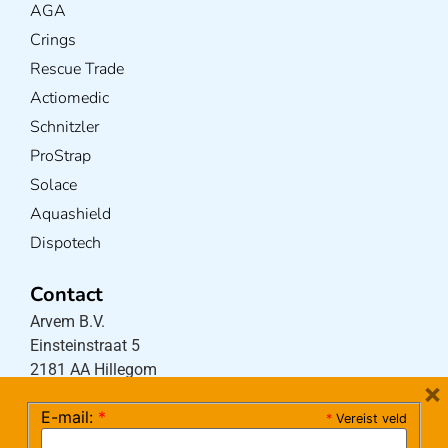
AGA
Crings
Rescue Trade
Actiomedic
Schnitzler
ProStrap
Solace
Aquashield
Dispotech
Contact
Arvem B.V.
Einsteinstraat 5
2181 AA Hillegom
×
E-mail:
*
*
Vereist veld
Tel:
0252-533256