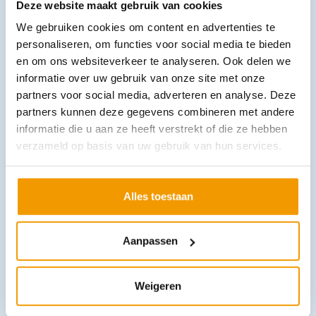
Deze website maakt gebruik van cookies
We gebruiken cookies om content en advertenties te
Verbandkoffer Flexibox Wit leeg met wandhouder
personaliseren, om functies voor social media te bieden
€
9,62
incl. btw
en om ons websiteverkeer te analyseren. Ook delen we
7.95 excl. btw
informatie over uw gebruik van onze site met onze
In winkelwagen
partners voor social media, adverteren en analyse. Deze
partners kunnen deze gegevens combineren met andere
Leverbaar
informatie die u aan ze heeft verstrekt of die ze hebben
verzameld op basis van uw gebruik van hun services.
Alles toestaan
Aanpassen
Laryngoscoopset SL Macintosh met handgreep type C
€
180,29
incl. btw
Weigeren
149 excl. btw