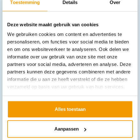
drukken.
NOTE:
Optioneel is de defibrillator ook
Toestemming
Details
Over
verkrijgbaar zonder CPR-sensor en het is ook mogelijk
om het apparaat in andere taalopties te verkrijgen. Neem
Deze website maakt gebruik van cookies
voor meer info hierover contact op met onze
klantenservice
.
We gebruiken cookies om content en advertenties te
personaliseren, om functies voor social media te bieden
en om ons websiteverkeer te analyseren. Ook delen we
informatie over uw gebruik van onze site met onze
partners voor social media, adverteren en analyse. Deze
partners kunnen deze gegevens combineren met andere
informatie die u aan ze heeft verstrekt of die ze hebben
verzameld op basis van uw gebruik van hun services.
Downloads
Alles toestaan
Andere producten in deze
Aanpassen
categorie: