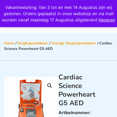
Wij scoren een 4,8 op Google
Vakantiesluiting: Van 3 tot en met 14 Augustus zijn wij
0
gesloten. Orders geplaatst in onze webshop en via mail
worden vanaf maandag 17 Augustus uitgeleverd
Negeren
Home
/
Zorghulpmiddelen
/
Overige Zorghulpmiddelen
/ Cardiac
Science Powerheart G5 AED
Cardiac
Science
Powerheart
G5 AED
Artikelnummer: