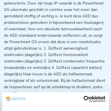
gebeurtenis. Door zijn hoge IP-waarde is de Powerheart
G5 uitermate geschikt in ruimtes waar het meer dan
gemiddeld stoffig of vochtig is. Je kunt deze AED dus
probleemloos gebruiken in bijvoorbeeld een houtzagerij
of zwembad. Voor een absolute betrouwbaarheid voert
de AED standaard onderstaande zelftesten uit, zo zorgt
de Powerheart G5 ervoor dat deze in een noodsituatie
altijd gebruiksklaar is. 1. Zelftest aanwezigheid
elektroden (dagelijks) 2. Zelftest functionaliteit
elektroden (dagelijks) 3. Zelftest condensator frequentie
(maandelijks en wekelijks) 4. Zelftest capaciteit batterij
(dagelijks) Naar keuze is de AED als halfautomaat
verkrijgbaar of als volautomaat. Bij de halfautomaat dient
de hulpverlener zelf op de schokknop te drukken, zodra
de AED een schokbaar ritme meet (en dit aangeeft), bij
een volautomaat doet het apparaat dit automatisch en
hoeft de hulpverlener
niet
zelf de schokknop in te