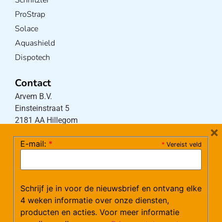
ProStrap
Solace
Aquashield
Dispotech
Contact
Arvem B.V.
Einsteinstraat 5
2181 AA Hillegom
×
E-mail:
*
*
Vereist veld
Tel:
0252-533256
(maandag – donderdag 08:30-17:15 uur / vrijdag
08:30-16:00 uur)
Schrijf je in voor de nieuwsbrief en ontvang elke
Mail:
klantenservice@arvem.nl
4 weken informatie over onze diensten,
producten en acties. Voor meer informatie