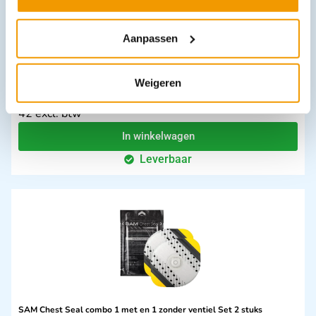
Aanpassen
Weigeren
Caldyn saches Metagenics Doos 84 stuks
€
45,78
incl. btw
42 excl. btw
In winkelwagen
Leverbaar
SAM Chest Seal combo 1 met en 1 zonder ventiel Set 2 stuks