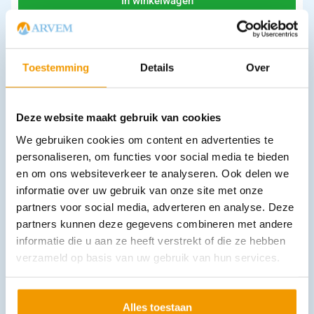
In winkelwagen
Leverbaar
Toestemming
Details
Over
Deze website maakt gebruik van cookies
We gebruiken cookies om content en advertenties te
personaliseren, om functies voor social media te bieden
en om ons websiteverkeer te analyseren. Ook delen we
Valeriaan extra sterk 125 mg doosje 50 tablletten
€
5,44
informatie over uw gebruik van onze site met onze
incl. btw
4.99 excl. btw
partners voor social media, adverteren en analyse. Deze
partners kunnen deze gegevens combineren met andere
In winkelwagen
informatie die u aan ze heeft verstrekt of die ze hebben
Uitverkocht
verzameld op basis van uw gebruik van hun services.
Alles toestaan