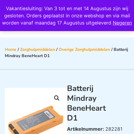
Wij scoren een 4,8 op Google
Vakantiesluiting: Van 3 tot en met 14 Augustus zijn wij
0
gesloten. Orders geplaatst in onze webshop en via mail
worden vanaf maandag 17 Augustus uitgeleverd
Negeren
Home
/
Zorghulpmiddelen
/
Overige Zorghulpmiddelen
/ Batterij
Mindray BeneHeart D1
Batterij
Mindray
BeneHeart
D1
Artikelnummer:
282281