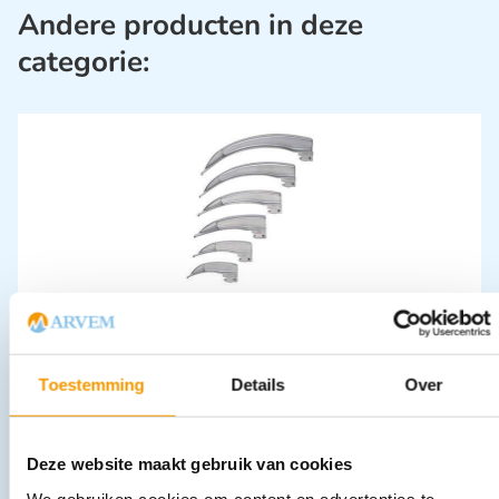
Andere producten in deze
categorie:
Laryngoscoopblad Macintosh ri-standard
€
38,60
–
€
72,84
incl. btw
31.9 excl. btw
Toestemming
Details
Over
Opties bekijken
Leverbaar
Deze website maakt gebruik van cookies
We gebruiken cookies om content en advertenties te