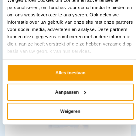
personaliseren, om functies voor social media te bieden en
om ons websiteverkeer te analyseren. Ook delen we
informatie over uw gebruik van onze site met onze partners
voor social media, adverteren en analyse. Deze partners
kunnen deze gegevens combineren met andere informatie
die u aan ze heeft verstrekt of die ze hebben verzameld op
Zuurstofconcentrator Zen-O lite, draagbaar model
€
3.079,25
basis van uw gebruik van hun services.
incl. btw
2825 excl. btw
In winkelwagen
Alles toestaan
Uitverkocht
Aanpassen
Weigeren