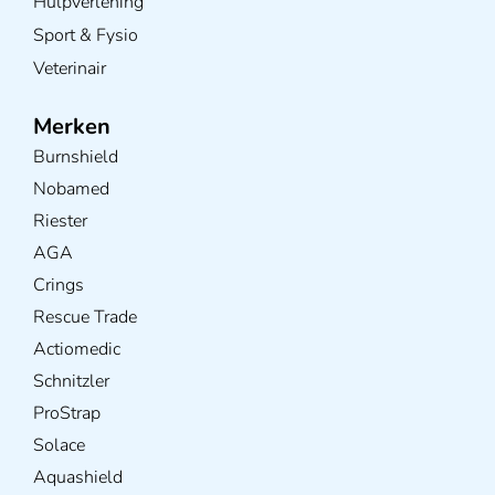
Hulpverlening
Sport & Fysio
Veterinair
Merken
Burnshield
Nobamed
Riester
AGA
Crings
Rescue Trade
Actiomedic
Schnitzler
ProStrap
Solace
Aquashield