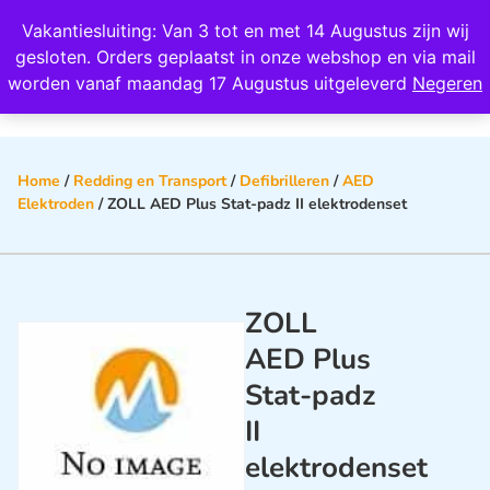
Wij scoren een 4,8 op Google
Vakantiesluiting: Van 3 tot en met 14 Augustus zijn wij
0
gesloten. Orders geplaatst in onze webshop en via mail
worden vanaf maandag 17 Augustus uitgeleverd
Negeren
Home
/
Redding en Transport
/
Defibrilleren
/
AED
Elektroden
/ ZOLL AED Plus Stat-padz II elektrodenset
ZOLL
AED Plus
Stat-padz
II
elektrodenset