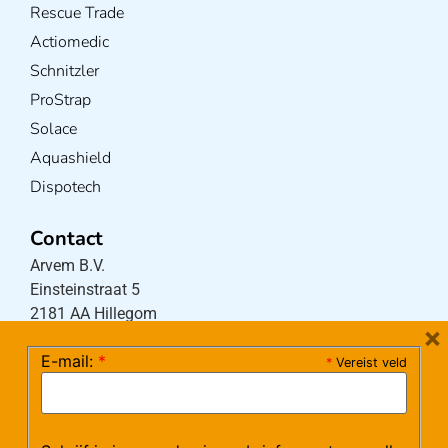
Rescue Trade
Actiomedic
Schnitzler
ProStrap
Solace
Aquashield
Dispotech
Contact
Arvem B.V.
Einsteinstraat 5
2181 AA Hillegom
×
E-mail:
*
*
Vereist veld
Tel:
0252-533256
(maandag – donderdag 08:30-17:15 uur / vrijdag
08:30-16:00 uur)