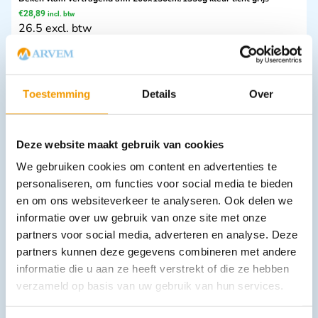
€
28,89
incl. btw
26.5 excl. btw
In winkelwagen
Leverbaar
Toestemming
Details
Over
Deze website maakt gebruik van cookies
We gebruiken cookies om content en advertenties te
personaliseren, om functies voor social media te bieden
en om ons websiteverkeer te analyseren. Ook delen we
informatie over uw gebruik van onze site met onze
Afzuigpomp V7 plus B - Krachtige draagbare zuigpomp
partners voor social media, adverteren en analyse. Deze
€
821,59
incl. btw
partners kunnen deze gegevens combineren met andere
679 excl. btw
informatie die u aan ze heeft verstrekt of die ze hebben
In winkelwagen
verzameld op basis van uw gebruik van hun services.
Leverbaar